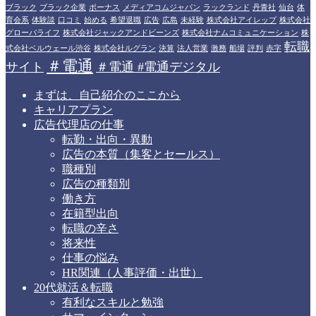
ブラック
ブラック企業
ボーナス
メディアコムジャパン
ラックランド
丹青社
仙台
体
育会系
体験談
口コミ
始める
希望退職
広告
広島
未経験
株式会社アイレップ
株式会社
グローバライフ
株式会社ジャックアンドビーンズ
株式会社ナムコミュニケーション
株
転職
式会社ベルウェール渋谷
株式会社ルグラン
決算
法人営業
激務
船場
評判
赤字
＃電通
サイト
＃電通 #電通デジタル
まずは、自己紹介のここから
キャリアプラン
広告代理店の仕事
転勤・出向・異動
広告の本質（集客とセールス）
職種別
広告の種類別
働き方
在籍型出向
転職の辛さ
将来性
仕事の悩み
HR関連（人事評価・出世）
20代就活＆転職
有利なスキルと勉強