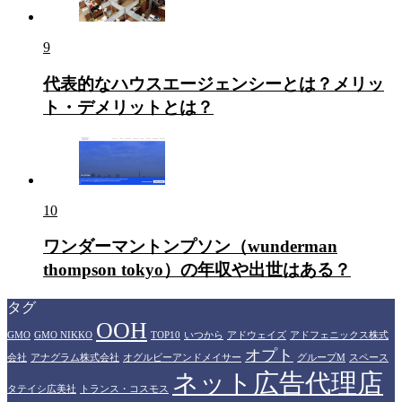
9
代表的なハウスエージェンシーとは？メリッ
ト・デメリットとは？
10
ワンダーマントンプソン（wunderman
thompson tokyo）の年収や出世はある？
タグ
OOH
GMO
GMO NIKKO
TOP10
いつから
アドウェイズ
アドフェニックス株式
オプト
会社
アナグラム株式会社
オグルビーアンドメイサー
グループM
スペース
ネット広告代理店
タテイシ広美社
トランス・コスモス