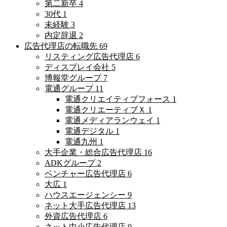
第二新卒
4
30代
1
未経験
3
内定辞退
2
広告代理店の転職先
69
リスティング広告代理店
6
ディスプレイ会社
5
博報堂グループ
7
電通グループ
11
電通クリエイティブフォース
1
電通クリエーティブＸ
1
電通メディアランウェイ
1
電通デジタル
1
電通九州
1
大手企業・総合広告代理店
16
ADKグループ
2
ベンチャー広告代理店
6
大広
1
ハウスエージェンシー
9
ネット大手広告代理店
13
外資広告代理店
6
ネット中小広告代理店
9