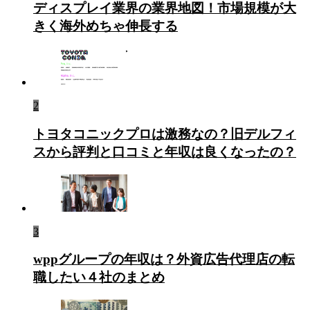
ディスプレイ業界の業界地図！市場規模が大
きく海外めちゃ伸長する
2
トヨタコニックプロは激務なの？旧デルフィ
スから評判と口コミと年収は良くなったの？
3
wppグループの年収は？外資広告代理店の転
職したい４社のまとめ