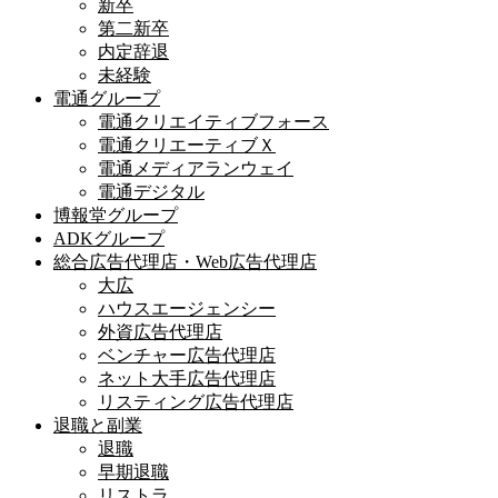
新卒
第二新卒
内定辞退
未経験
電通グループ
電通クリエイティブフォース
電通クリエーティブＸ
電通メディアランウェイ
電通デジタル
博報堂グループ
ADKグループ
総合広告代理店・Web広告代理店
大広
ハウスエージェンシー
外資広告代理店
ベンチャー広告代理店
ネット大手広告代理店
リスティング広告代理店
退職と副業
退職
早期退職
リストラ