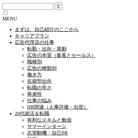
MENU
まずは、自己紹介のここから
キャリアプラン
広告代理店の仕事
転勤・出向・異動
広告の本質（集客とセールス）
職種別
広告の種類別
働き方
在籍型出向
転職の辛さ
将来性
仕事の悩み
HR関連（人事評価・出世）
20代就活＆転職
有利なスキルと勉強
サマーインターン
志望動機・自己PR