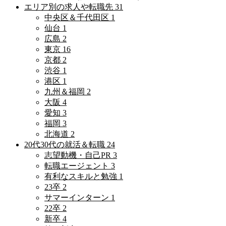
エリア別の求人や転職先
31
中央区＆千代田区
1
仙台
1
広島
2
東京
16
京都
2
渋谷
1
港区
1
九州＆福岡
2
大阪
4
愛知
3
福岡
3
北海道
2
20代30代の就活＆転職
24
志望動機・自己PR
3
転職エージェント
3
有利なスキルと勉強
1
23卒
2
サマーインターン
1
22卒
2
新卒
4