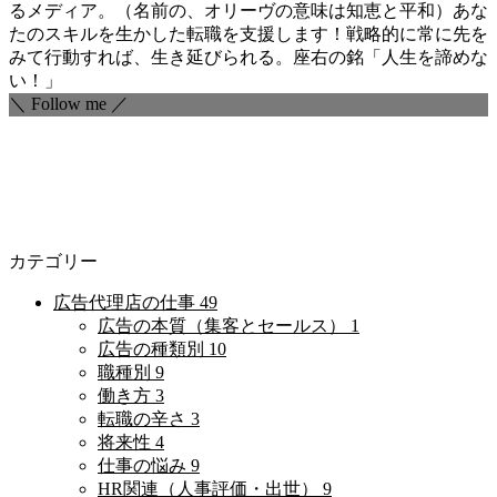
るメディア。（名前の、オリーヴの意味は知恵と平和）あな
たのスキルを生かした転職を支援します！戦略的に常に先を
みて行動すれば、生き延びられる。座右の銘「人生を諦めな
い！」
＼ Follow me ／
カテゴリー
広告代理店の仕事
49
広告の本質（集客とセールス）
1
広告の種類別
10
職種別
9
働き方
3
転職の辛さ
3
将来性
4
仕事の悩み
9
HR関連（人事評価・出世）
9