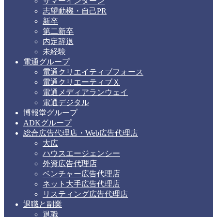
サマーインターン
志望動機・自己PR
新卒
第二新卒
内定辞退
未経験
電通グループ
電通クリエイティブフォース
電通クリエーティブＸ
電通メディアランウェイ
電通デジタル
博報堂グループ
ADKグループ
総合広告代理店・Web広告代理店
大広
ハウスエージェンシー
外資広告代理店
ベンチャー広告代理店
ネット大手広告代理店
リスティング広告代理店
退職と副業
退職