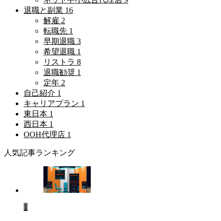
退職と副業
16
解雇
2
転職先
1
早期退職
3
希望退職
1
リストラ
8
退職勧奨
1
定年
2
自己紹介
1
キャリアプラン
1
東日本
1
西日本
1
OOH代理店
1
人気記事ランキング
1