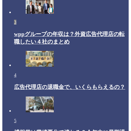
3
wppグループの年収は？外資広告代理店の転
職したい４社のまとめ
4
広告代理店の退職金で、いくらもらえるの？
5