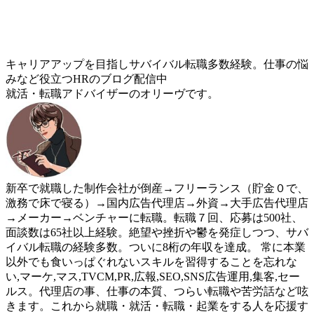
キャリアアップを目指しサバイバル転職多数経験。仕事の悩
みなど役立つHRのブログ配信中
就活・転職アドバイザーのオリーヴです。
新卒で就職した制作会社が倒産→フリーランス（貯金０で、
激務で床で寝る）→国内広告代理店→外資→大手広告代理店
→メーカー→ベンチャーに転職。転職７回、応募は500社、
面談数は65社以上経験。絶望や挫折や鬱を発症しつつ、サバ
イバル転職の経験多数。ついに8桁の年収を達成。 常に本業
以外でも食いっぱぐれないスキルを習得することを忘れな
い,マーケ,マス,TVCM,PR,広報,SEO,SNS広告運用,集客,セー
ルス。代理店の事、仕事の本質、つらい転職や苦労話など呟
きます。これから就職・就活・転職・起業をする人を応援す