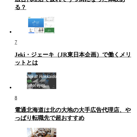
る？
7
Jeki・ジェーキ（JR東日本企画）で働くメリ
ットとは
8
電通北海道は北の大地の大手広告代理店、や
っぱり転職先で超おすすめ