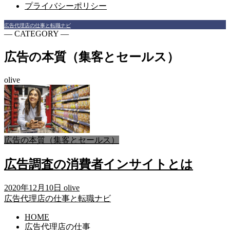
プライバシーポリシー
広告代理店の仕事と転職ナビ
― CATEGORY ―
広告の本質（集客とセールス）
olive
広告の本質（集客とセールス）
広告調査の消費者インサイトとは
2020年12月10日
olive
広告代理店の仕事と転職ナビ
HOME
広告代理店の仕事