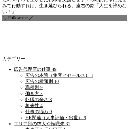
みて行動すれば、生き延びられる。座右の銘「人生を諦めな
い！」
＼ Follow me ／
カテゴリー
広告代理店の仕事
49
広告の本質（集客とセールス）
1
広告の種類別
10
職種別
9
働き方
3
転職の辛さ
3
将来性
4
仕事の悩み
9
HR関連（人事評価・出世）
9
エリア別の求人や転職先
31