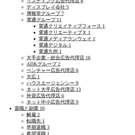
リスティング広告代理店
6
ディスプレイ会社
5
博報堂グループ
7
電通グループ
11
電通クリエイティブフォース
1
電通クリエーティブＸ
1
電通メディアランウェイ
1
電通デジタル
1
電通九州
1
大手企業・総合広告代理店
16
ADKグループ
2
ベンチャー広告代理店
6
大広
1
ハウスエージェンシー
9
ネット大手広告代理店
13
外資広告代理店
6
ネット中小広告代理店
9
退職と副業
16
解雇
2
転職先
1
早期退職
3
希望退職
1