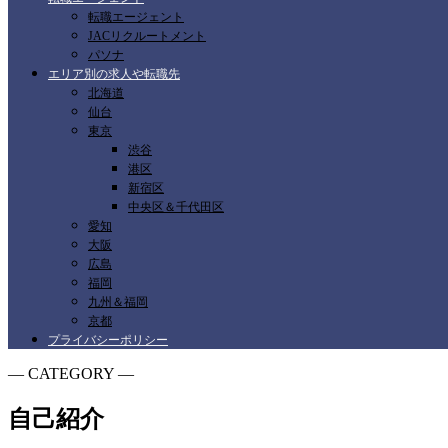
転職エージェント
JACリクルートメント
パソナ
エリア別の求人や転職先
北海道
仙台
東京
渋谷
港区
新宿区
中央区＆千代田区
愛知
大阪
広島
福岡
九州＆福岡
京都
プライバシーポリシー
― CATEGORY ―
自己紹介