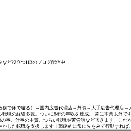
みなど役立つHRのブログ配信中
務で床で寝る）→国内広告代理店→外資→大手広告代理店→メ
ル転職の経験多数。ついに8桁の年収を達成。 常に本業以外でも
ールス。代理店の事、仕事の本質、つらい転職や苦労話など呟きます
生かした転職を支援します！戦略的に常に先をみて行動すれば