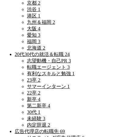
京都
2
渋谷
1
港区
1
九州＆福岡
2
大阪
4
愛知
3
福岡
3
北海道
2
20代30代の就活＆転職
24
志望動機・自己PR
3
転職エージェント
3
有利なスキルと勉強
1
23卒
2
サマーインターン
1
22卒
2
新卒
4
第二新卒
4
30代
1
未経験
3
内定辞退
2
広告代理店の転職先
69