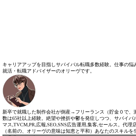
キャリアアップを目指しサバイバル転職多数経験。仕事の悩
就活・転職アドバイザーのオリーヴです。
新卒で就職した制作会社が倒産→フリーランス（貯金０で、激
数は65社以上経験。絶望や挫折や鬱を発症しつつ、サバイバ
マス,TVCM,PR,広報,SEO,SNS広告運用,集客,セ
（名前の、オリーヴの意味は知恵と平和）あなたのスキルを