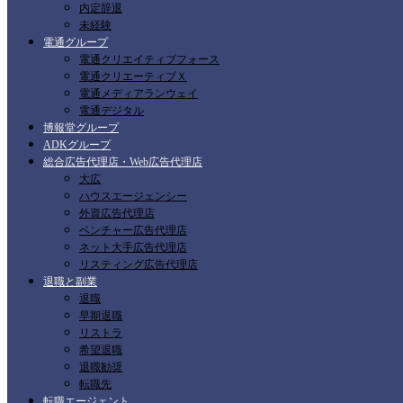
内定辞退
未経験
電通グループ
電通クリエイティブフォース
電通クリエーティブＸ
電通メディアランウェイ
電通デジタル
博報堂グループ
ADKグループ
総合広告代理店・Web広告代理店
大広
ハウスエージェンシー
外資広告代理店
ベンチャー広告代理店
ネット大手広告代理店
リスティング広告代理店
退職と副業
退職
早期退職
リストラ
希望退職
退職勧奨
転職先
転職エージェント