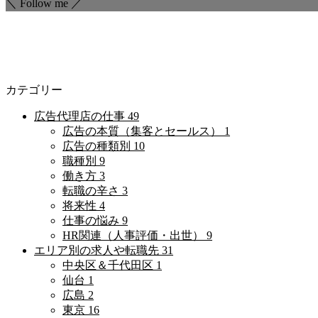
＼ Follow me ／
カテゴリー
広告代理店の仕事
49
広告の本質（集客とセールス）
1
広告の種類別
10
職種別
9
働き方
3
転職の辛さ
3
将来性
4
仕事の悩み
9
HR関連（人事評価・出世）
9
エリア別の求人や転職先
31
中央区＆千代田区
1
仙台
1
広島
2
東京
16