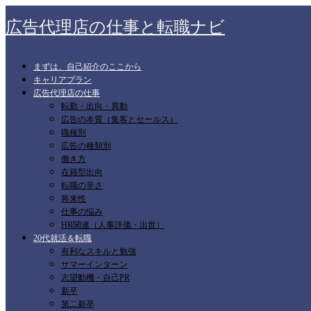
広告代理店の仕事と転職ナビ
まずは、自己紹介のここから
キャリアプラン
広告代理店の仕事
転勤・出向・異動
広告の本質（集客とセールス）
職種別
広告の種類別
働き方
在籍型出向
転職の辛さ
将来性
仕事の悩み
HR関連（人事評価・出世）
20代就活＆転職
有利なスキルと勉強
サマーインターン
志望動機・自己PR
新卒
第二新卒