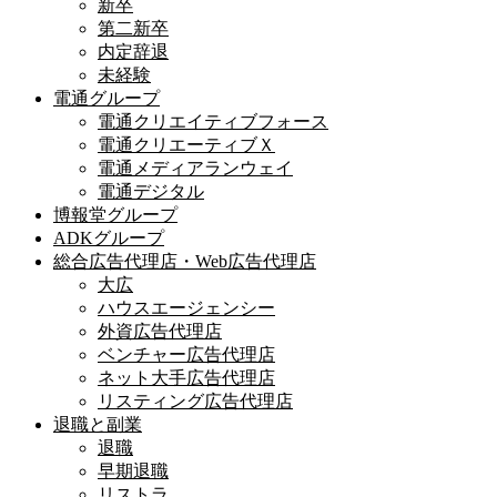
新卒
第二新卒
内定辞退
未経験
電通グループ
電通クリエイティブフォース
電通クリエーティブＸ
電通メディアランウェイ
電通デジタル
博報堂グループ
ADKグループ
総合広告代理店・Web広告代理店
大広
ハウスエージェンシー
外資広告代理店
ベンチャー広告代理店
ネット大手広告代理店
リスティング広告代理店
退職と副業
退職
早期退職
リストラ