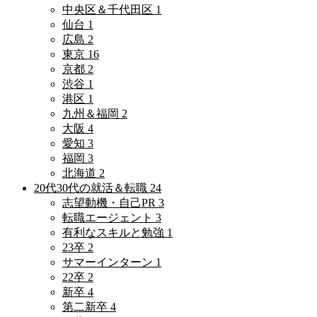
中央区＆千代田区
1
仙台
1
広島
2
東京
16
京都
2
渋谷
1
港区
1
九州＆福岡
2
大阪
4
愛知
3
福岡
3
北海道
2
20代30代の就活＆転職
24
志望動機・自己PR
3
転職エージェント
3
有利なスキルと勉強
1
23卒
2
サマーインターン
1
22卒
2
新卒
4
第二新卒
4