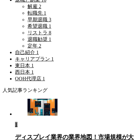
解雇
2
転職先
1
早期退職
3
希望退職
1
リストラ
8
退職勧奨
1
定年
2
自己紹介
1
キャリアプラン
1
東日本
1
西日本
1
OOH代理店
1
人気記事ランキング
1
ディスプレイ業界の業界地図！市場規模が大