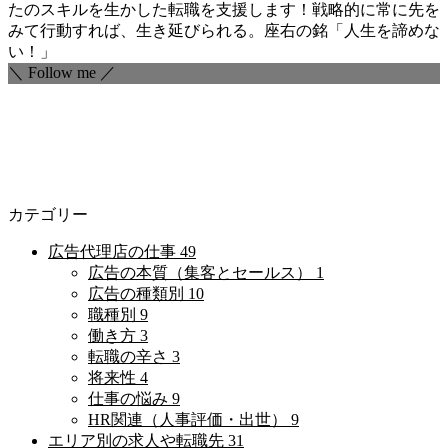
たのスキルを生かした転職を支援します！戦略的に常に先を
みて行動すれば、生き延びられる。座右の銘「人生を諦めな
い！」
＼ Follow me ／
カテゴリー
広告代理店の仕事
49
広告の本質（集客とセールス）
1
広告の種類別
10
職種別
9
働き方
3
転職の辛さ
3
将来性
4
仕事の悩み
9
HR関連（人事評価・出世）
9
エリア別の求人や転職先
31