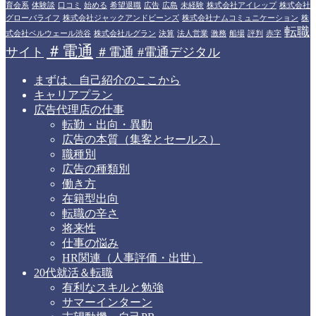
育会系
体験談
口コミ
始める
希望退職
広告
広島
未経験
株式会社アイレップ
株式会社
グローバライフ
株式会社ジャックアンドビーンズ
株式会社ナムコミュニケーション
株
転職
式会社ベルウェール渋谷
株式会社ルグラン
決算
法人営業
激務
船場
評判
赤字
＃電通
サイト
＃電通 #電通デジタル
まずは、自己紹介のここから
キャリアプラン
広告代理店の仕事
転勤・出向・異動
広告の本質（集客とセールス）
職種別
広告の種類別
働き方
在籍型出向
転職の辛さ
将来性
仕事の悩み
HR関連（人事評価・出世）
20代就活＆転職
有利なスキルと勉強
サマーインターン