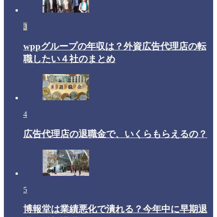
3
wppグループの年収は？外資広告代理店の転
職したい４社のまとめ
4
広告代理店の退職金で、いくらもらえるの？
5
博報堂は業績悪化で潰れる？今年中に早期退