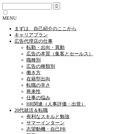
MENU
まずは、自己紹介のここから
キャリアプラン
広告代理店の仕事
転勤・出向・異動
広告の本質（集客とセールス）
職種別
広告の種類別
働き方
在籍型出向
転職の辛さ
将来性
仕事の悩み
HR関連（人事評価・出世）
20代就活＆転職
有利なスキルと勉強
サマーインターン
志望動機・自己PR