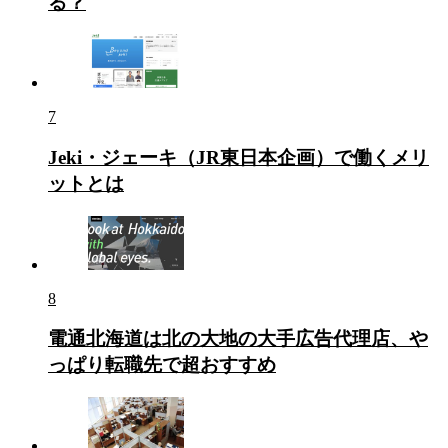
る？
7
Jeki・ジェーキ（JR東日本企画）で働くメリ
ットとは
8
電通北海道は北の大地の大手広告代理店、や
っぱり転職先で超おすすめ