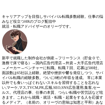
キャリアアップを目指しサバイバル転職多数経験。仕事の悩
みなど役立つHRのブログ配信中
就活・転職アドバイザーのオリーヴです。
新卒で就職した制作会社が倒産→フリーランス（貯金０で、
激務で床で寝る）→国内広告代理店→外資→大手広告代理店
→メーカー→ベンチャーに転職。転職７回、応募は500社、
面談数は65社以上経験。絶望や挫折や鬱を発症しつつ、サバ
イバル転職の経験多数。ついに8桁の年収を達成。 常に本業
以外でも食いっぱぐれないスキルを習得することを忘れな
い,マーケ,マス,TVCM,PR,広報,SEO,SNS広告運用,集客,セー
ルス。代理店の事、仕事の本質、つらい転職や苦労話など呟
きます。これから就職・就活・転職・起業をする人を応援す
るメディア。（名前の、オリーヴの意味は知恵と平和）あな