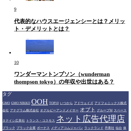
9
代表的なハウスエージェンシーとは？メリッ
ト・デメリットとは？
10
ワンダーマントンプソン（wunderman
thompson tokyo）の年収や出世はある？
タグ
OOH
GMO
GMO NIKKO
TOP10
いつから
アドウェイズ
アドフェニックス株式
オプト
会社
アナグラム株式会社
オグルビーアンドメイサー
グループM
スペース
ネット広告代理店
タテイシ広美社
トランス・コスモス
ブラック
ブラック企業
ボーナス
メディアコムジャパン
ラックランド
丹青社
仙台
体