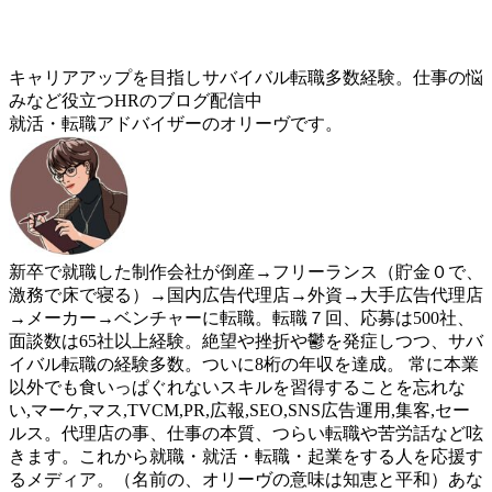
キャリアアップを目指しサバイバル転職多数経験。仕事の悩
みなど役立つHRのブログ配信中
就活・転職アドバイザーのオリーヴです。
新卒で就職した制作会社が倒産→フリーランス（貯金０で、
激務で床で寝る）→国内広告代理店→外資→大手広告代理店
→メーカー→ベンチャーに転職。転職７回、応募は500社、
面談数は65社以上経験。絶望や挫折や鬱を発症しつつ、サバ
イバル転職の経験多数。ついに8桁の年収を達成。 常に本業
以外でも食いっぱぐれないスキルを習得することを忘れな
い,マーケ,マス,TVCM,PR,広報,SEO,SNS広告運用,集客,セー
ルス。代理店の事、仕事の本質、つらい転職や苦労話など呟
きます。これから就職・就活・転職・起業をする人を応援す
るメディア。（名前の、オリーヴの意味は知恵と平和）あな