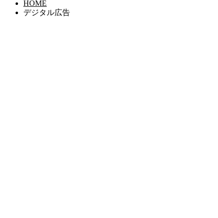
HOME
デジタル広告