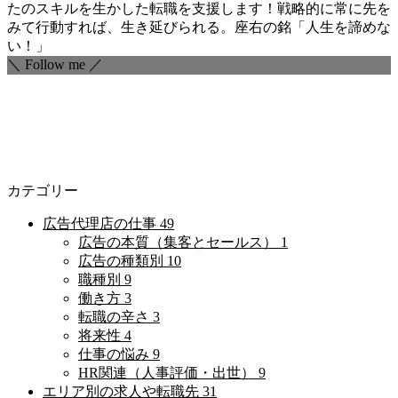
たのスキルを生かした転職を支援します！戦略的に常に先を
みて行動すれば、生き延びられる。座右の銘「人生を諦めな
い！」
＼ Follow me ／
カテゴリー
広告代理店の仕事
49
広告の本質（集客とセールス）
1
広告の種類別
10
職種別
9
働き方
3
転職の辛さ
3
将来性
4
仕事の悩み
9
HR関連（人事評価・出世）
9
エリア別の求人や転職先
31