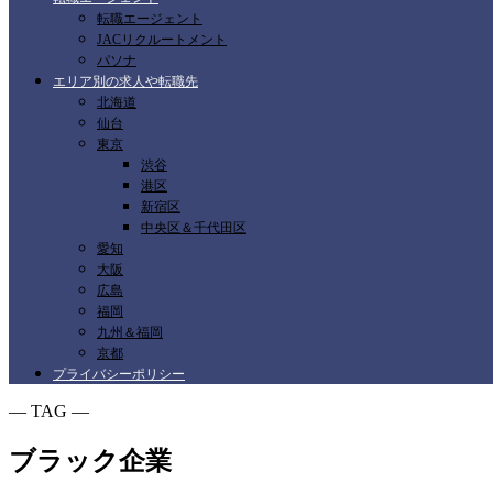
転職エージェント
JACリクルートメント
パソナ
エリア別の求人や転職先
北海道
仙台
東京
渋谷
港区
新宿区
中央区＆千代田区
愛知
大阪
広島
福岡
九州＆福岡
京都
プライバシーポリシー
― TAG ―
ブラック企業