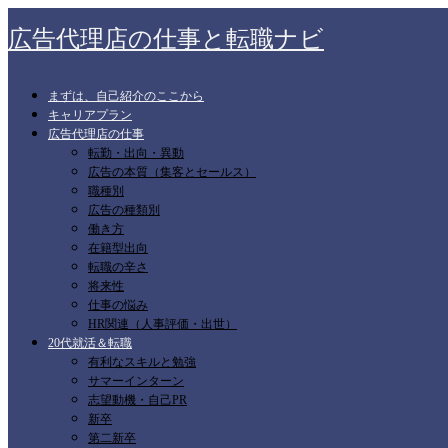
広告代理店の仕事と転職ナビ
まずは、自己紹介のここから
キャリアプラン
広告代理店の仕事
転勤・出向・異動
広告の本質（集客とセールス）
職種別
広告の種類別
働き方
在籍型出向
転職の辛さ
将来性
仕事の悩み
HR関連（人事評価・出世）
20代就活＆転職
有利なスキルと勉強
サマーインターン
志望動機・自己PR
新卒
第二新卒