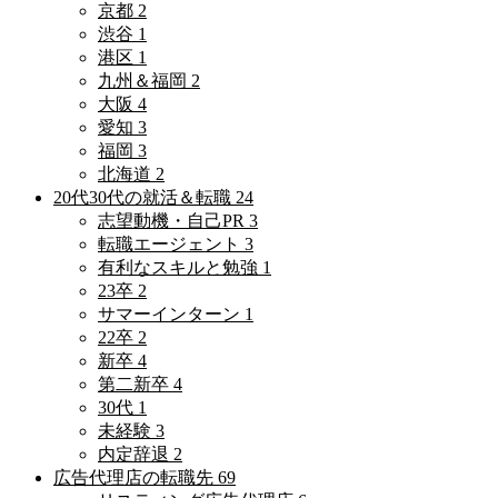
京都
2
渋谷
1
港区
1
九州＆福岡
2
大阪
4
愛知
3
福岡
3
北海道
2
20代30代の就活＆転職
24
志望動機・自己PR
3
転職エージェント
3
有利なスキルと勉強
1
23卒
2
サマーインターン
1
22卒
2
新卒
4
第二新卒
4
30代
1
未経験
3
内定辞退
2
広告代理店の転職先
69