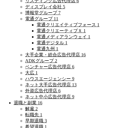
リスティング広告代理店
6
ディスプレイ会社
5
博報堂グループ
7
電通グループ
11
電通クリエイティブフォース
1
電通クリエーティブＸ
1
電通メディアランウェイ
1
電通デジタル
1
電通九州
1
大手企業・総合広告代理店
16
ADKグループ
2
ベンチャー広告代理店
6
大広
1
ハウスエージェンシー
9
ネット大手広告代理店
13
外資広告代理店
6
ネット中小広告代理店
9
退職と副業
16
解雇
2
転職先
1
早期退職
3
希望退職
1