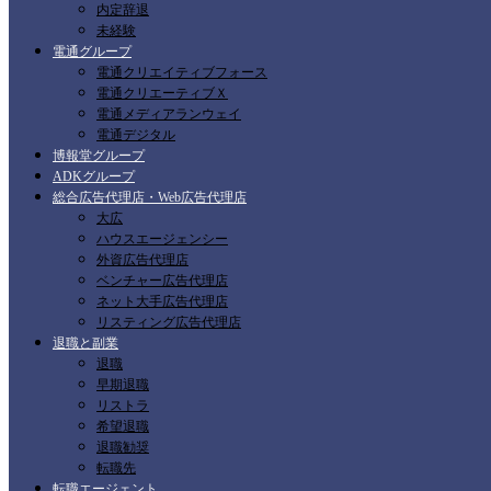
内定辞退
未経験
電通グループ
電通クリエイティブフォース
電通クリエーティブＸ
電通メディアランウェイ
電通デジタル
博報堂グループ
ADKグループ
総合広告代理店・Web広告代理店
大広
ハウスエージェンシー
外資広告代理店
ベンチャー広告代理店
ネット大手広告代理店
リスティング広告代理店
退職と副業
退職
早期退職
リストラ
希望退職
退職勧奨
転職先
転職エージェント