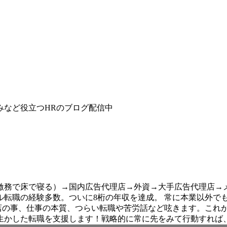
みなど役立つHRのブログ配信中
務で床で寝る）→国内広告代理店→外資→大手広告代理店→メ
ル転職の経験多数。ついに8桁の年収を達成。 常に本業以外でも
ールス。代理店の事、仕事の本質、つらい転職や苦労話など呟きます
生かした転職を支援します！戦略的に常に先をみて行動すれば