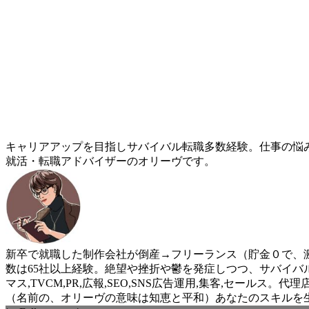
キャリアアップを目指しサバイバル転職多数経験。仕事の悩
就活・転職アドバイザーのオリーヴです。
新卒で就職した制作会社が倒産→フリーランス（貯金０で、激
数は65社以上経験。絶望や挫折や鬱を発症しつつ、サバイバ
マス,TVCM,PR,広報,SEO,SNS広告運用,集客,セ
（名前の、オリーヴの意味は知恵と平和）あなたのスキルを