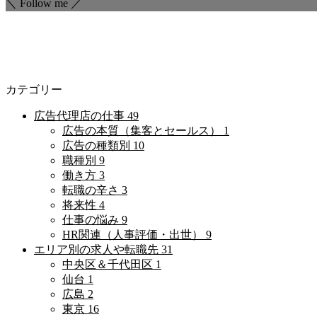
＼ Follow me ／
カテゴリー
広告代理店の仕事
49
広告の本質（集客とセールス）
1
広告の種類別
10
職種別
9
働き方
3
転職の辛さ
3
将来性
4
仕事の悩み
9
HR関連（人事評価・出世）
9
エリア別の求人や転職先
31
中央区＆千代田区
1
仙台
1
広島
2
東京
16