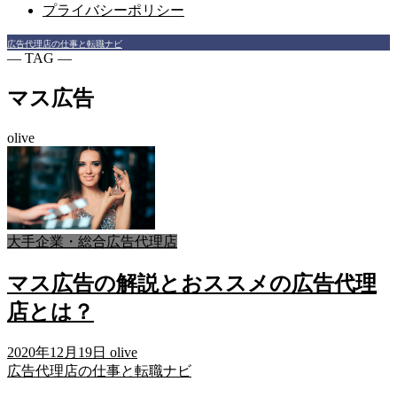
プライバシーポリシー
広告代理店の仕事と転職ナビ
― TAG ―
マス広告
olive
大手企業・総合広告代理店
マス広告の解説とおススメの広告代理
店とは？
2020年12月19日
olive
広告代理店の仕事と転職ナビ