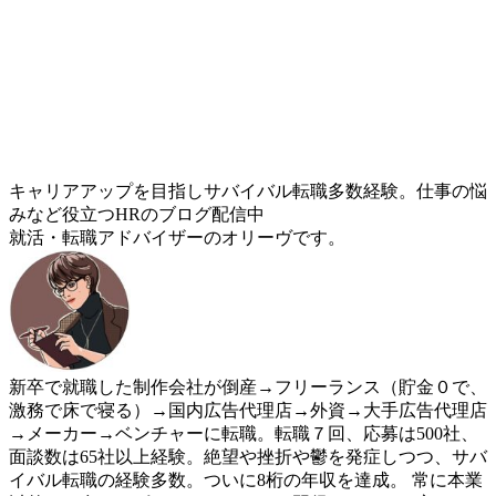
キャリアアップを目指しサバイバル転職多数経験。仕事の悩
みなど役立つHRのブログ配信中
就活・転職アドバイザーのオリーヴです。
新卒で就職した制作会社が倒産→フリーランス（貯金０で、
激務で床で寝る）→国内広告代理店→外資→大手広告代理店
→メーカー→ベンチャーに転職。転職７回、応募は500社、
面談数は65社以上経験。絶望や挫折や鬱を発症しつつ、サバ
イバル転職の経験多数。ついに8桁の年収を達成。 常に本業