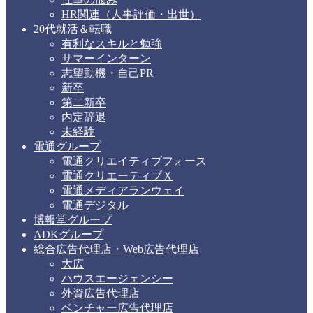
HR関連（人事評価・出世）
20代就活＆転職
有利なスキルと勉強
サマーインターン
志望動機・自己PR
新卒
第二新卒
内定辞退
未経験
電通グループ
電通クリエイティブフォース
電通クリエーティブＸ
電通メディアランウェイ
電通デジタル
博報堂グループ
ADKグループ
総合広告代理店・Web広告代理店
大広
ハウスエージェンシー
外資広告代理店
ベンチャー広告代理店