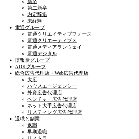
新卒
第二新卒
内定辞退
未経験
電通グループ
電通クリエイティブフォース
電通クリエーティブＸ
電通メディアランウェイ
電通デジタル
博報堂グループ
ADKグループ
総合広告代理店・Web広告代理店
大広
ハウスエージェンシー
外資広告代理店
ベンチャー広告代理店
ネット大手広告代理店
リスティング広告代理店
退職と副業
退職
早期退職
リストラ