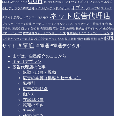
OOH
GMO
GMO NIKKO
TOP10
いつから
アドウェイズ
アドフェニックス株式
オプト
会社
アナグラム株式会社
オグルビーアンドメイサー
グループM
スペース
ネット広告代理店
タテイシ広美社
トランス・コスモス
ブラック
ブラック企業
ボーナス
メディアコムジャパン
ラックランド
丹青社
仙台
体
育会系
体験談
口コミ
始める
希望退職
広告
広島
未経験
株式会社アイレップ
株式会社
グローバライフ
株式会社ジャックアンドビーンズ
株式会社ナムコミュニケーション
株
転職
式会社ベルウェール渋谷
株式会社ルグラン
決算
法人営業
激務
船場
評判
赤字
＃電通
サイト
＃電通 #電通デジタル
まずは、自己紹介のここから
キャリアプラン
広告代理店の仕事
転勤・出向・異動
広告の本質（集客とセールス）
職種別
広告の種類別
働き方
在籍型出向
転職の辛さ
将来性
仕事の悩み