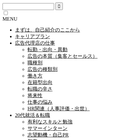
MENU
まずは、自己紹介のここから
キャリアプラン
広告代理店の仕事
転勤・出向・異動
広告の本質（集客とセールス）
職種別
広告の種類別
働き方
在籍型出向
転職の辛さ
将来性
仕事の悩み
HR関連（人事評価・出世）
20代就活＆転職
有利なスキルと勉強
サマーインターン
志望動機・自己PR