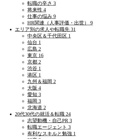
転職の辛さ
3
将来性
4
仕事の悩み
9
HR関連（人事評価・出世）
9
エリア別の求人や転職先
31
中央区＆千代田区
1
仙台
1
広島
2
東京
16
京都
2
渋谷
1
港区
1
九州＆福岡
2
大阪
4
愛知
3
福岡
3
北海道
2
20代30代の就活＆転職
24
志望動機・自己PR
3
転職エージェント
3
有利なスキルと勉強
1