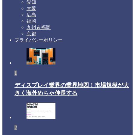
愛知
大阪
広島
福岡
九州＆福岡
京都
プライバシーポリシー
1
ディスプレイ業界の業界地図！市場規模が大
きく海外めちゃ伸長する
2