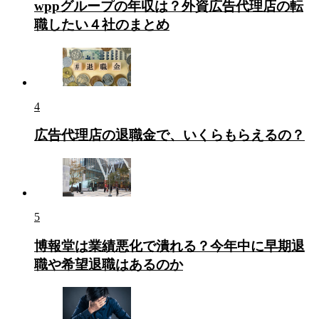
wppグループの年収は？外資広告代理店の転
職したい４社のまとめ
4
広告代理店の退職金で、いくらもらえるの？
5
博報堂は業績悪化で潰れる？今年中に早期退
職や希望退職はあるのか