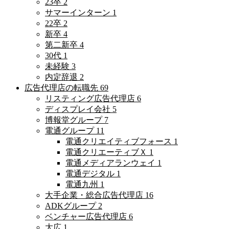
23卒
2
サマーインターン
1
22卒
2
新卒
4
第二新卒
4
30代
1
未経験
3
内定辞退
2
広告代理店の転職先
69
リスティング広告代理店
6
ディスプレイ会社
5
博報堂グループ
7
電通グループ
11
電通クリエイティブフォース
1
電通クリエーティブＸ
1
電通メディアランウェイ
1
電通デジタル
1
電通九州
1
大手企業・総合広告代理店
16
ADKグループ
2
ベンチャー広告代理店
6
大広
1