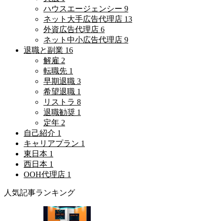
ハウスエージェンシー
9
ネット大手広告代理店
13
外資広告代理店
6
ネット中小広告代理店
9
退職と副業
16
解雇
2
転職先
1
早期退職
3
希望退職
1
リストラ
8
退職勧奨
1
定年
2
自己紹介
1
キャリアプラン
1
東日本
1
西日本
1
OOH代理店
1
人気記事ランキング