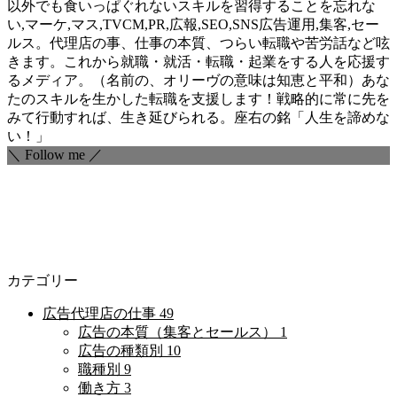
以外でも食いっぱぐれないスキルを習得することを忘れな
い,マーケ,マス,TVCM,PR,広報,SEO,SNS広告運用,集客,セー
ルス。代理店の事、仕事の本質、つらい転職や苦労話など呟
きます。これから就職・就活・転職・起業をする人を応援す
るメディア。（名前の、オリーヴの意味は知恵と平和）あな
たのスキルを生かした転職を支援します！戦略的に常に先を
みて行動すれば、生き延びられる。座右の銘「人生を諦めな
い！」
＼ Follow me ／
カテゴリー
広告代理店の仕事
49
広告の本質（集客とセールス）
1
広告の種類別
10
職種別
9
働き方
3