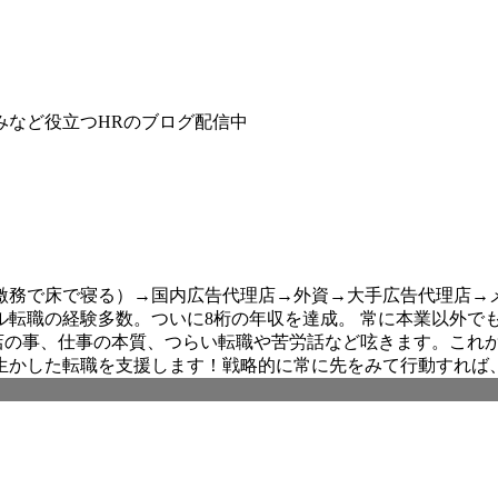
みなど役立つHRのブログ配信中
務で床で寝る）→国内広告代理店→外資→大手広告代理店→メ
ル転職の経験多数。ついに8桁の年収を達成。 常に本業以外でも
ールス。代理店の事、仕事の本質、つらい転職や苦労話など呟きます
生かした転職を支援します！戦略的に常に先をみて行動すれば