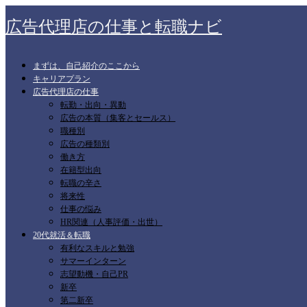
広告代理店の仕事と転職ナビ
まずは、自己紹介のここから
キャリアプラン
広告代理店の仕事
転勤・出向・異動
広告の本質（集客とセールス）
職種別
広告の種類別
働き方
在籍型出向
転職の辛さ
将来性
仕事の悩み
HR関連（人事評価・出世）
20代就活＆転職
有利なスキルと勉強
サマーインターン
志望動機・自己PR
新卒
第二新卒