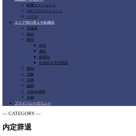
転職エージェント
JACリクルートメント
パソナ
エリア別の求人や転職先
北海道
仙台
東京
渋谷
港区
新宿区
中央区＆千代田区
愛知
大阪
広島
福岡
九州＆福岡
京都
プライバシーポリシー
― CATEGORY ―
内定辞退