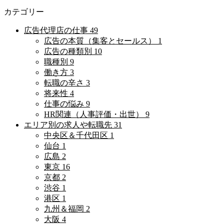
カテゴリー
広告代理店の仕事
49
広告の本質（集客とセールス）
1
広告の種類別
10
職種別
9
働き方
3
転職の辛さ
3
将来性
4
仕事の悩み
9
HR関連（人事評価・出世）
9
エリア別の求人や転職先
31
中央区＆千代田区
1
仙台
1
広島
2
東京
16
京都
2
渋谷
1
港区
1
九州＆福岡
2
大阪
4