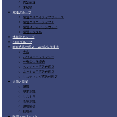
内定辞退
未経験
電通グループ
電通クリエイティブフォース
電通クリエーティブＸ
電通メディアランウェイ
電通デジタル
博報堂グループ
ADKグループ
総合広告代理店・Web広告代理店
大広
ハウスエージェンシー
外資広告代理店
ベンチャー広告代理店
ネット大手広告代理店
リスティング広告代理店
退職と副業
退職
早期退職
リストラ
希望退職
退職勧奨
転職先
転職エージェント