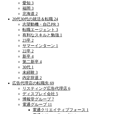
愛知
3
福岡
3
北海道
2
20代30代の就活＆転職
24
志望動機・自己PR
3
転職エージェント
3
有利なスキルと勉強
1
23卒
2
サマーインターン
1
22卒
2
新卒
4
第二新卒
4
30代
1
未経験
3
内定辞退
2
広告代理店の転職先
69
リスティング広告代理店
6
ディスプレイ会社
5
博報堂グループ
7
電通グループ
11
電通クリエイティブフォース
1