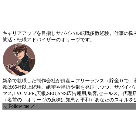
キャリアアップを目指しサバイバル転職多数経験。仕事の悩
就活・転職アドバイザーのオリーヴです。
新卒で就職した制作会社が倒産→フリーランス（貯金０で、激
数は65社以上経験。絶望や挫折や鬱を発症しつつ、サバイバ
マス,TVCM,PR,広報,SEO,SNS広告運用,集客,セ
（名前の、オリーヴの意味は知恵と平和）あなたのスキルを
＼ Follow me ／