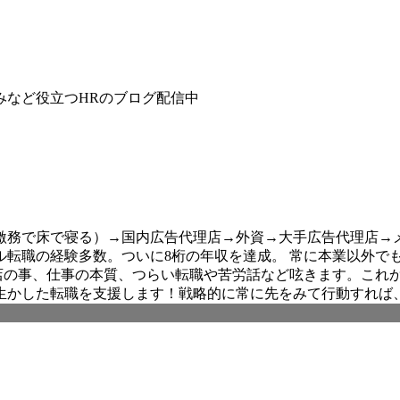
みなど役立つHRのブログ配信中
務で床で寝る）→国内広告代理店→外資→大手広告代理店→メ
ル転職の経験多数。ついに8桁の年収を達成。 常に本業以外でも
ールス。代理店の事、仕事の本質、つらい転職や苦労話など呟きます
生かした転職を支援します！戦略的に常に先をみて行動すれば