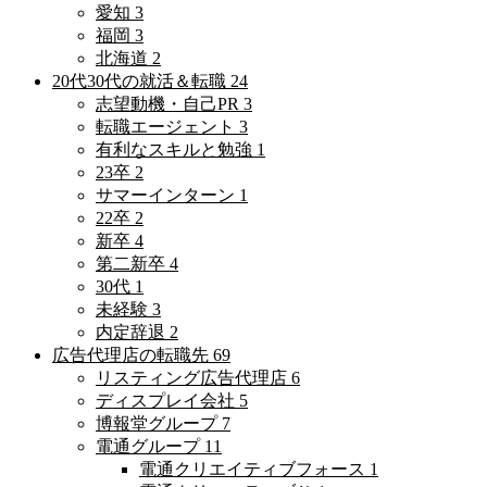
愛知
3
福岡
3
北海道
2
20代30代の就活＆転職
24
志望動機・自己PR
3
転職エージェント
3
有利なスキルと勉強
1
23卒
2
サマーインターン
1
22卒
2
新卒
4
第二新卒
4
30代
1
未経験
3
内定辞退
2
広告代理店の転職先
69
リスティング広告代理店
6
ディスプレイ会社
5
博報堂グループ
7
電通グループ
11
電通クリエイティブフォース
1