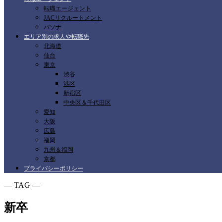
転職エージェント
JACリクルートメント
パソナ
エリア別の求人や転職先
北海道
仙台
東京
渋谷
港区
新宿区
中央区＆千代田区
愛知
大阪
広島
福岡
九州＆福岡
京都
プライバシーポリシー
― TAG ―
新卒