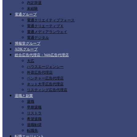
内定辞退
未経験
電通グループ
電通クリエイティブフォース
電通クリエーティブＸ
電通メディアランウェイ
電通デジタル
博報堂グループ
ADKグループ
総合広告代理店・Web広告代理店
大広
ハウスエージェンシー
外資広告代理店
ベンチャー広告代理店
ネット大手広告代理店
リスティング広告代理店
退職と副業
退職
早期退職
リストラ
希望退職
退職勧奨
転職先
転職エージェント