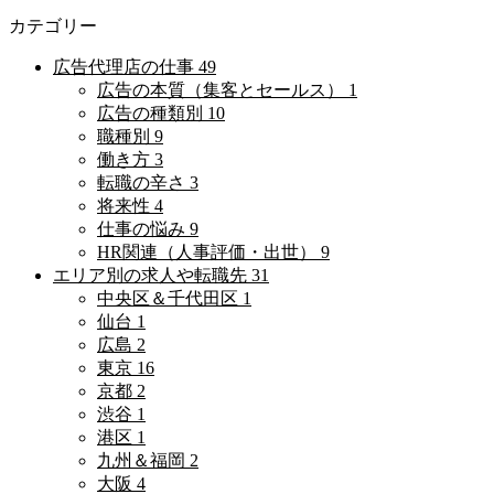
カテゴリー
広告代理店の仕事
49
広告の本質（集客とセールス）
1
広告の種類別
10
職種別
9
働き方
3
転職の辛さ
3
将来性
4
仕事の悩み
9
HR関連（人事評価・出世）
9
エリア別の求人や転職先
31
中央区＆千代田区
1
仙台
1
広島
2
東京
16
京都
2
渋谷
1
港区
1
九州＆福岡
2
大阪
4