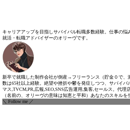
キャリアアップを目指しサバイバル転職多数経験。仕事の悩
就活・転職アドバイザーのオリーヴです。
新卒で就職した制作会社が倒産→フリーランス（貯金０で、激
数は65社以上経験。絶望や挫折や鬱を発症しつつ、サバイバ
マス,TVCM,PR,広報,SEO,SNS広告運用,集客,セ
（名前の、オリーヴの意味は知恵と平和）あなたのスキルを
＼ Follow me ／