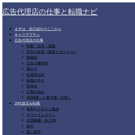
広告代理店の仕事と転職ナビ
まずは、自己紹介のここから
キャリアプラン
広告代理店の仕事
転勤・出向・異動
広告の本質（集客とセールス）
職種別
広告の種類別
働き方
在籍型出向
転職の辛さ
将来性
仕事の悩み
HR関連（人事評価・出世）
20代就活＆転職
有利なスキルと勉強
サマーインターン
志望動機・自己PR
新卒
第二新卒