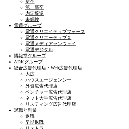
新卒
第二新卒
内定辞退
未経験
電通グループ
電通クリエイティブフォース
電通クリエーティブＸ
電通メディアランウェイ
電通デジタル
博報堂グループ
ADKグループ
総合広告代理店・Web広告代理店
大広
ハウスエージェンシー
外資広告代理店
ベンチャー広告代理店
ネット大手広告代理店
リスティング広告代理店
退職と副業
退職
早期退職
リストラ