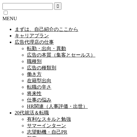
MENU
まずは、自己紹介のここから
キャリアプラン
広告代理店の仕事
転勤・出向・異動
広告の本質（集客とセールス）
職種別
広告の種類別
働き方
在籍型出向
転職の辛さ
将来性
仕事の悩み
HR関連（人事評価・出世）
20代就活＆転職
有利なスキルと勉強
サマーインターン
志望動機・自己PR