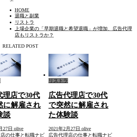
HOME
退職と副業
リストラ
上場企業の「早期退職と希望退職」が増加、広告代理
店もリストラか？
RELATED POST
ラ
リストラ
代理店で30代
広告代理店で30代
然に解雇され
で突然に解雇され
験談
た体験談
月27日
olive
2021年2月27日
olive
理店の仕事と転職ナビ
広告代理店の仕事と転職ナビ