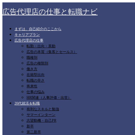
広告代理店の仕事と転職ナビ
まずは、自己紹介のここから
キャリアプラン
広告代理店の仕事
転勤・出向・異動
広告の本質（集客とセールス）
職種別
広告の種類別
働き方
在籍型出向
転職の辛さ
将来性
仕事の悩み
HR関連（人事評価・出世）
20代就活＆転職
有利なスキルと勉強
サマーインターン
志望動機・自己PR
新卒
第二新卒