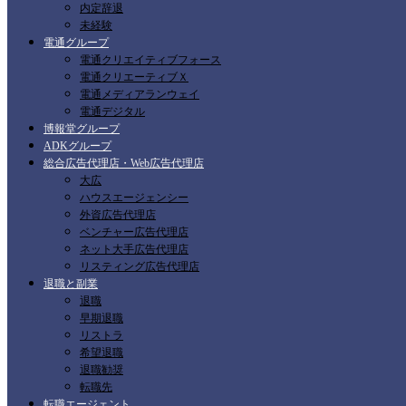
内定辞退
未経験
電通グループ
電通クリエイティブフォース
電通クリエーティブＸ
電通メディアランウェイ
電通デジタル
博報堂グループ
ADKグループ
総合広告代理店・Web広告代理店
大広
ハウスエージェンシー
外資広告代理店
ベンチャー広告代理店
ネット大手広告代理店
リスティング広告代理店
退職と副業
退職
早期退職
リストラ
希望退職
退職勧奨
転職先
転職エージェント