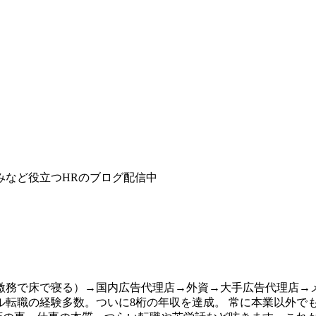
みなど役立つHRのブログ配信中
務で床で寝る）→国内広告代理店→外資→大手広告代理店→メ
ル転職の経験多数。ついに8桁の年収を達成。 常に本業以外でも