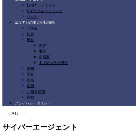
転職エージェント
JACリクルートメント
パソナ
エリア別の求人や転職先
北海道
仙台
東京
渋谷
港区
新宿区
中央区＆千代田区
愛知
大阪
広島
福岡
九州＆福岡
京都
プライバシーポリシー
― TAG ―
サイバーエージェント