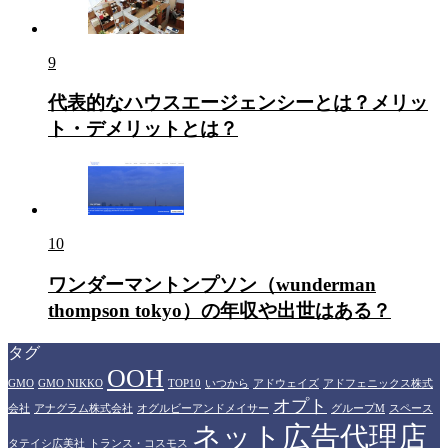
9
代表的なハウスエージェンシーとは？メリッ
ト・デメリットとは？
10
ワンダーマントンプソン（wunderman
thompson tokyo）の年収や出世はある？
タグ
OOH
GMO
GMO NIKKO
TOP10
いつから
アドウェイズ
アドフェニックス株式
オプト
会社
アナグラム株式会社
オグルビーアンドメイサー
グループM
スペース
ネット広告代理店
タテイシ広美社
トランス・コスモス