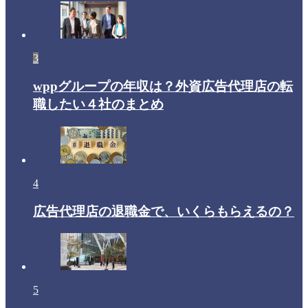
3
wppグループの年収は？外資広告代理店の転
職したい４社のまとめ
4
広告代理店の退職金で、いくらもらえるの？
5