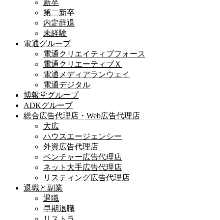
新卒
第二新卒
内定辞退
未経験
電通グループ
電通クリエイティブフォース
電通クリエーティブＸ
電通メディアランウェイ
電通デジタル
博報堂グループ
ADKグループ
総合広告代理店・Web広告代理店
大広
ハウスエージェンシー
外資広告代理店
ベンチャー広告代理店
ネット大手広告代理店
リスティング広告代理店
退職と副業
退職
早期退職
リストラ