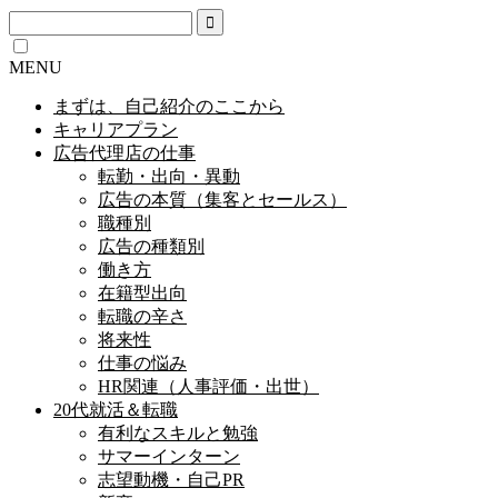
MENU
まずは、自己紹介のここから
キャリアプラン
広告代理店の仕事
転勤・出向・異動
広告の本質（集客とセールス）
職種別
広告の種類別
働き方
在籍型出向
転職の辛さ
将来性
仕事の悩み
HR関連（人事評価・出世）
20代就活＆転職
有利なスキルと勉強
サマーインターン
志望動機・自己PR