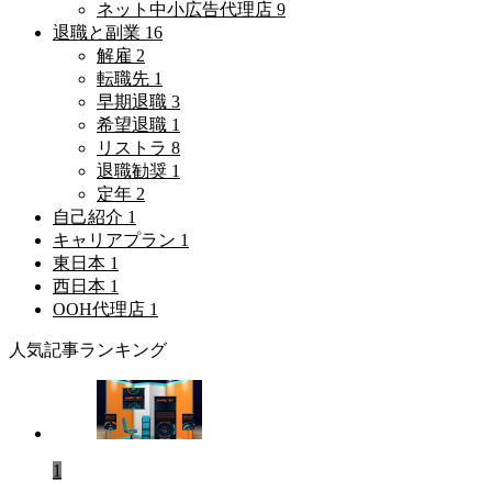
ネット中小広告代理店
9
退職と副業
16
解雇
2
転職先
1
早期退職
3
希望退職
1
リストラ
8
退職勧奨
1
定年
2
自己紹介
1
キャリアプラン
1
東日本
1
西日本
1
OOH代理店
1
人気記事ランキング
1