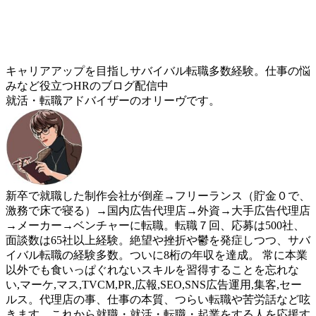
キャリアアップを目指しサバイバル転職多数経験。仕事の悩
みなど役立つHRのブログ配信中
就活・転職アドバイザーのオリーヴです。
新卒で就職した制作会社が倒産→フリーランス（貯金０で、
激務で床で寝る）→国内広告代理店→外資→大手広告代理店
→メーカー→ベンチャーに転職。転職７回、応募は500社、
面談数は65社以上経験。絶望や挫折や鬱を発症しつつ、サバ
イバル転職の経験多数。ついに8桁の年収を達成。 常に本業
以外でも食いっぱぐれないスキルを習得することを忘れな
い,マーケ,マス,TVCM,PR,広報,SEO,SNS広告運用,集客,セー
ルス。代理店の事、仕事の本質、つらい転職や苦労話など呟
きます。これから就職・就活・転職・起業をする人を応援す