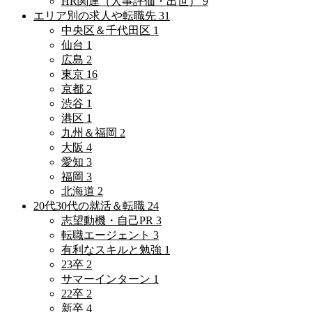
HR関連（人事評価・出世）
9
エリア別の求人や転職先
31
中央区＆千代田区
1
仙台
1
広島
2
東京
16
京都
2
渋谷
1
港区
1
九州＆福岡
2
大阪
4
愛知
3
福岡
3
北海道
2
20代30代の就活＆転職
24
志望動機・自己PR
3
転職エージェント
3
有利なスキルと勉強
1
23卒
2
サマーインターン
1
22卒
2
新卒
4