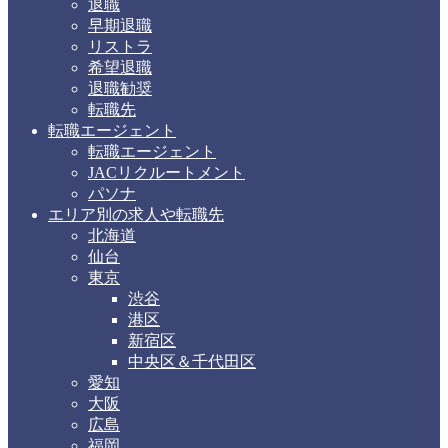
退職
早期退職
リストラ
希望退職
退職勧奨
転職先
転職エージェント
転職エージェント
JACリクルートメント
パソナ
エリア別の求人や転職先
北海道
仙台
東京
渋谷
港区
新宿区
中央区＆千代田区
愛知
大阪
広島
福岡