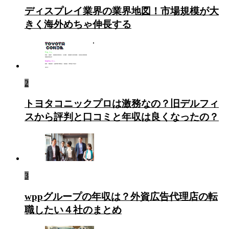
ディスプレイ業界の業界地図！市場規模が大
きく海外めちゃ伸長する
2
トヨタコニックプロは激務なの？旧デルフィ
スから評判と口コミと年収は良くなったの？
3
wppグループの年収は？外資広告代理店の転
職したい４社のまとめ