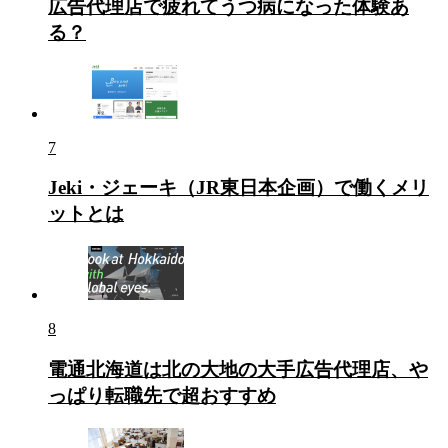
広告代理店で疲れてうつ病になった体験あ
る？
7
Jeki・ジェーキ（JR東日本企画）で働くメリ
ットとは
8
電通北海道は北の大地の大手広告代理店、や
っぱり転職先で超おすすめ