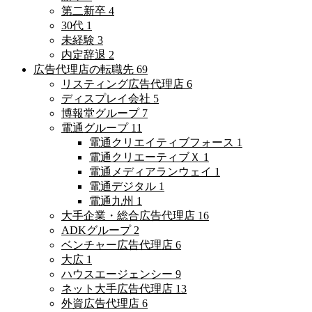
第二新卒
4
30代
1
未経験
3
内定辞退
2
広告代理店の転職先
69
リスティング広告代理店
6
ディスプレイ会社
5
博報堂グループ
7
電通グループ
11
電通クリエイティブフォース
1
電通クリエーティブＸ
1
電通メディアランウェイ
1
電通デジタル
1
電通九州
1
大手企業・総合広告代理店
16
ADKグループ
2
ベンチャー広告代理店
6
大広
1
ハウスエージェンシー
9
ネット大手広告代理店
13
外資広告代理店
6