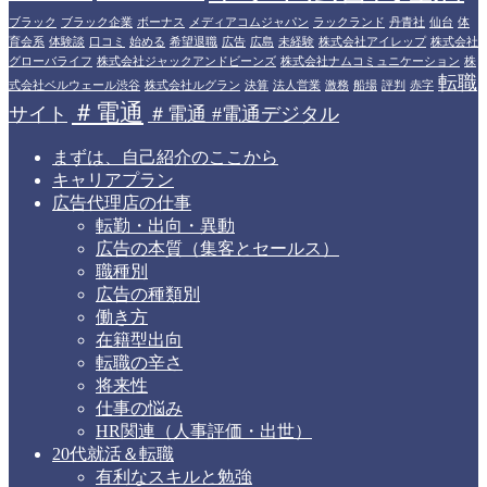
ブラック
ブラック企業
ボーナス
メディアコムジャパン
ラックランド
丹青社
仙台
体
育会系
体験談
口コミ
始める
希望退職
広告
広島
未経験
株式会社アイレップ
株式会社
グローバライフ
株式会社ジャックアンドビーンズ
株式会社ナムコミュニケーション
株
転職
式会社ベルウェール渋谷
株式会社ルグラン
決算
法人営業
激務
船場
評判
赤字
＃電通
サイト
＃電通 #電通デジタル
まずは、自己紹介のここから
キャリアプラン
広告代理店の仕事
転勤・出向・異動
広告の本質（集客とセールス）
職種別
広告の種類別
働き方
在籍型出向
転職の辛さ
将来性
仕事の悩み
HR関連（人事評価・出世）
20代就活＆転職
有利なスキルと勉強