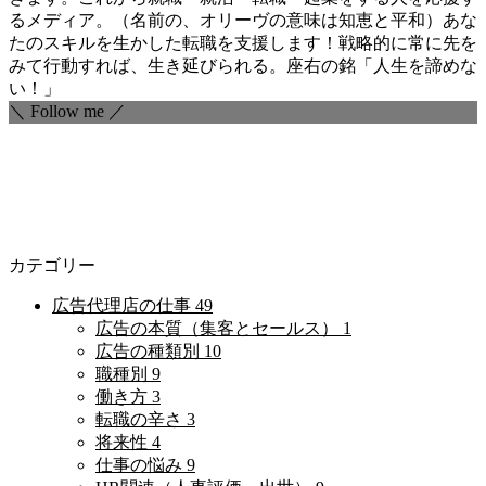
るメディア。（名前の、オリーヴの意味は知恵と平和）あな
たのスキルを生かした転職を支援します！戦略的に常に先を
みて行動すれば、生き延びられる。座右の銘「人生を諦めな
い！」
＼ Follow me ／
カテゴリー
広告代理店の仕事
49
広告の本質（集客とセールス）
1
広告の種類別
10
職種別
9
働き方
3
転職の辛さ
3
将来性
4
仕事の悩み
9