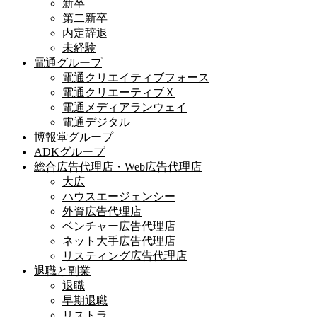
新卒
第二新卒
内定辞退
未経験
電通グループ
電通クリエイティブフォース
電通クリエーティブＸ
電通メディアランウェイ
電通デジタル
博報堂グループ
ADKグループ
総合広告代理店・Web広告代理店
大広
ハウスエージェンシー
外資広告代理店
ベンチャー広告代理店
ネット大手広告代理店
リスティング広告代理店
退職と副業
退職
早期退職
リストラ