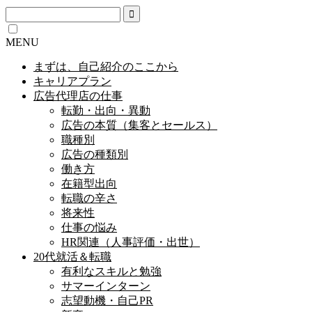
MENU
まずは、自己紹介のここから
キャリアプラン
広告代理店の仕事
転勤・出向・異動
広告の本質（集客とセールス）
職種別
広告の種類別
働き方
在籍型出向
転職の辛さ
将来性
仕事の悩み
HR関連（人事評価・出世）
20代就活＆転職
有利なスキルと勉強
サマーインターン
志望動機・自己PR