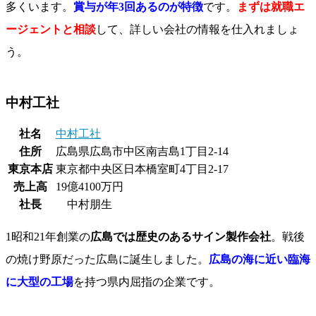
多くいます。
賞与が年3回あるのが特徴
です。
まずは就職エ
ージェントと相談
して、詳しい会社の情報を仕入れましょ
う。
中村工社
社名
中村工社
住所
広島県広島市中区南吉島1丁目2-14
東京本店
東京都中央区日本橋室町4丁目2-17
売上高
19億4100万円
社長
中村朋生
1昭和21年創業の
広島では歴史のあるサイン製作会社
。戦後
の焼け野原だった広島に誕生しました。
広島の海に近い臨海
に大型の工場
を持つ県内屈指の企業です。