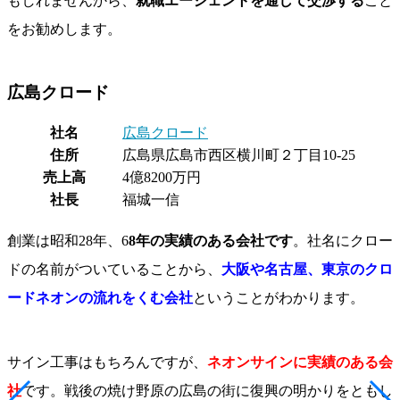
もしれませんから、
就職エージェントを通して交渉する
こと
をお勧めします。
広島クロード
社名
広島クロード
住所
広島県広島市西区横川町２丁目10-25
売上高
4億8200万円
社長
福城一信
創業は昭和28年、6
8年の実績のある会社です
。社名にクロー
ドの名前がついていることから、
大阪や名古屋、東京のクロ
ードネオンの流れをくむ会社
ということがわかります。
サイン工事はもちろんですが、
ネオンサインに実績のある会
社
です。戦後の焼け野原の広島の街に復興の明かりをともし