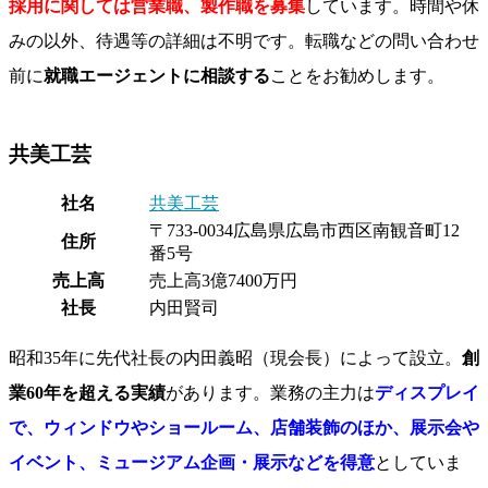
採用に関しては営業職、製作職を募集
しています。時間や休
みの以外、待遇等の詳細は不明です。転職などの問い合わせ
前に
就職エージェントに相談する
ことをお勧めします。
共美工芸
社名
共美工芸
〒733-0034広島県広島市西区南観音町12
住所
番5号
売上高
売上高3億7400万円
社長
内田賢司
昭和35年に先代社長の内田義昭（現会長）によって設立。
創
業60年を超える実績
があります。業務の主力は
ディスプレイ
で、ウィンドウやショールーム、店舗装飾のほか、展示会や
イベント、ミュージアム企画・展示などを得意
としていま