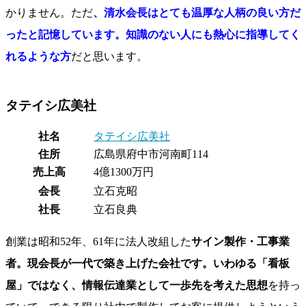
かりません。ただ
、清水会長はとても温厚な人柄の良い方だ
ったと記憶しています。知識のない人にも熱心に指導してく
れるような方
だと思います。
タテイシ広美社
社名
タテイシ広美社
住所
広島県府中市河南町114
売上高
4億1300万円
会長
立石克昭
社長
立石良典
創業は昭和52年、61年に法人改組した
サイン製作・工事業
者。現会長が一代で築き上げた会社です。いわゆる「看板
屋」ではなく、情報伝達業として一歩先を考えた思想
を持っ