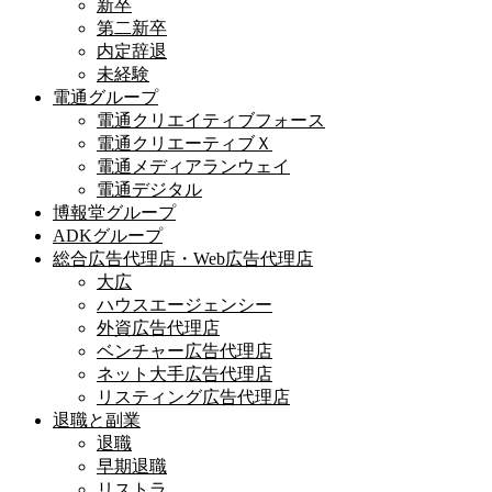
新卒
第二新卒
内定辞退
未経験
電通グループ
電通クリエイティブフォース
電通クリエーティブＸ
電通メディアランウェイ
電通デジタル
博報堂グループ
ADKグループ
総合広告代理店・Web広告代理店
大広
ハウスエージェンシー
外資広告代理店
ベンチャー広告代理店
ネット大手広告代理店
リスティング広告代理店
退職と副業
退職
早期退職
リストラ