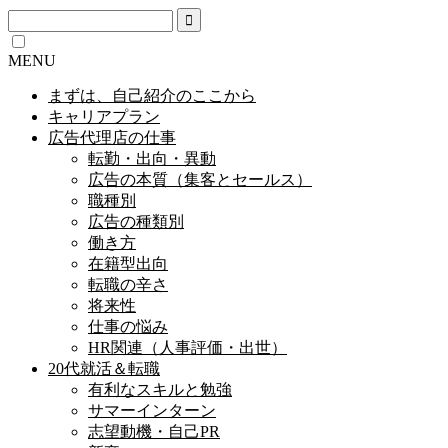
MENU
まずは、自己紹介のここから
キャリアプラン
広告代理店の仕事
転勤・出向・異動
広告の本質（集客とセールス）
職種別
広告の種類別
働き方
在籍型出向
転職の辛さ
将来性
仕事の悩み
HR関連（人事評価・出世）
20代就活＆転職
有利なスキルと勉強
サマーインターン
志望動機・自己PR