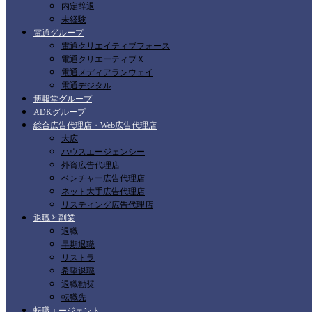
内定辞退
未経験
電通グループ
電通クリエイティブフォース
電通クリエーティブＸ
電通メディアランウェイ
電通デジタル
博報堂グループ
ADKグループ
総合広告代理店・Web広告代理店
大広
ハウスエージェンシー
外資広告代理店
ベンチャー広告代理店
ネット大手広告代理店
リスティング広告代理店
退職と副業
退職
早期退職
リストラ
希望退職
退職勧奨
転職先
転職エージェント