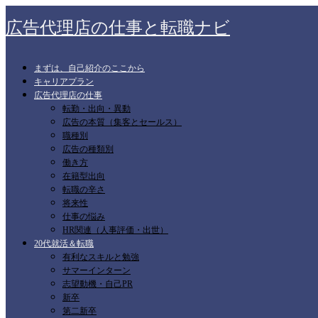
広告代理店の仕事と転職ナビ
まずは、自己紹介のここから
キャリアプラン
広告代理店の仕事
転勤・出向・異動
広告の本質（集客とセールス）
職種別
広告の種類別
働き方
在籍型出向
転職の辛さ
将来性
仕事の悩み
HR関連（人事評価・出世）
20代就活＆転職
有利なスキルと勉強
サマーインターン
志望動機・自己PR
新卒
第二新卒