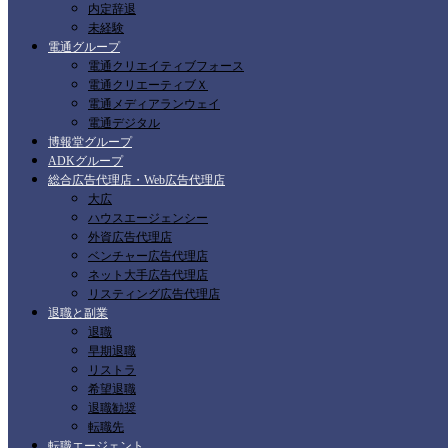
内定辞退
未経験
電通グループ
電通クリエイティブフォース
電通クリエーティブＸ
電通メディアランウェイ
電通デジタル
博報堂グループ
ADKグループ
総合広告代理店・Web広告代理店
大広
ハウスエージェンシー
外資広告代理店
ベンチャー広告代理店
ネット大手広告代理店
リスティング広告代理店
退職と副業
退職
早期退職
リストラ
希望退職
退職勧奨
転職先
転職エージェント