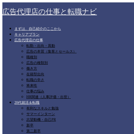
広告代理店の仕事と転職ナビ
まずは、自己紹介のここから
キャリアプラン
広告代理店の仕事
転勤・出向・異動
広告の本質（集客とセールス）
職種別
広告の種類別
働き方
在籍型出向
転職の辛さ
将来性
仕事の悩み
HR関連（人事評価・出世）
20代就活＆転職
有利なスキルと勉強
サマーインターン
志望動機・自己PR
新卒
第二新卒