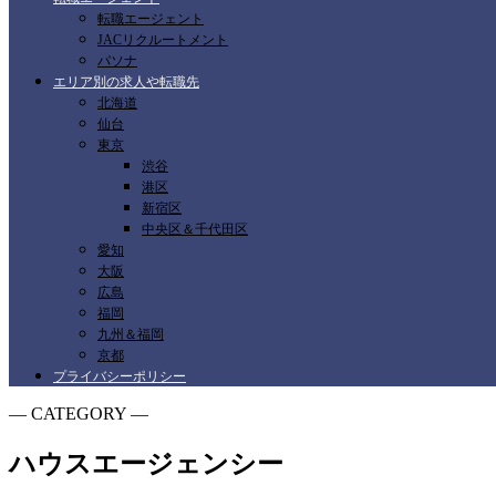
転職エージェント
JACリクルートメント
パソナ
エリア別の求人や転職先
北海道
仙台
東京
渋谷
港区
新宿区
中央区＆千代田区
愛知
大阪
広島
福岡
九州＆福岡
京都
プライバシーポリシー
― CATEGORY ―
ハウスエージェンシー