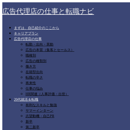
広告代理店の仕事と転職ナビ
まずは、自己紹介のここから
キャリアプラン
広告代理店の仕事
転勤・出向・異動
広告の本質（集客とセールス）
職種別
広告の種類別
働き方
在籍型出向
転職の辛さ
将来性
仕事の悩み
HR関連（人事評価・出世）
20代就活＆転職
有利なスキルと勉強
サマーインターン
志望動機・自己PR
新卒
第二新卒