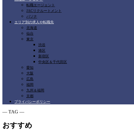
転職エージェント
JACリクルートメント
パソナ
エリア別の求人や転職先
北海道
仙台
東京
渋谷
港区
新宿区
中央区＆千代田区
愛知
大阪
広島
福岡
九州＆福岡
京都
プライバシーポリシー
― TAG ―
おすすめ