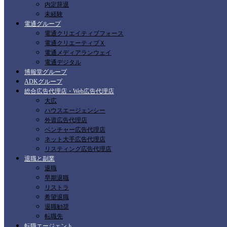
内定辞退
未経験
電通グループ
電通クリエイティブフォース
電通クリエーティブＸ
電通メディアランウェイ
電通デジタル
博報堂グループ
ADKグループ
総合広告代理店・Web広告代理店
大広
ハウスエージェンシー
外資広告代理店
ベンチャー広告代理店
ネット大手広告代理店
リスティング広告代理店
退職と副業
退職
早期退職
リストラ
希望退職
退職勧奨
転職先
転職エージェント