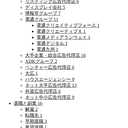
リスティング広告代理店
6
ディスプレイ会社
5
博報堂グループ
7
電通グループ
11
電通クリエイティブフォース
1
電通クリエーティブＸ
1
電通メディアランウェイ
1
電通デジタル
1
電通九州
1
大手企業・総合広告代理店
16
ADKグループ
2
ベンチャー広告代理店
6
大広
1
ハウスエージェンシー
9
ネット大手広告代理店
13
外資広告代理店
6
ネット中小広告代理店
9
退職と副業
16
解雇
2
転職先
1
早期退職
3
希望退職
1