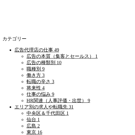
カテゴリー
広告代理店の仕事
49
広告の本質（集客とセールス）
1
広告の種類別
10
職種別
9
働き方
3
転職の辛さ
3
将来性
4
仕事の悩み
9
HR関連（人事評価・出世）
9
エリア別の求人や転職先
31
中央区＆千代田区
1
仙台
1
広島
2
東京
16