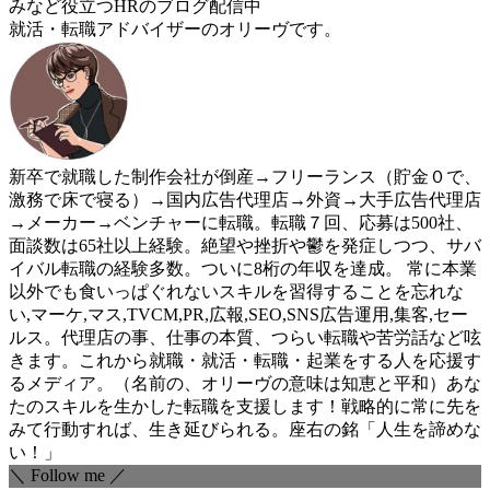
みなど役立つHRのブログ配信中
就活・転職アドバイザーのオリーヴです。
新卒で就職した制作会社が倒産→フリーランス（貯金０で、
激務で床で寝る）→国内広告代理店→外資→大手広告代理店
→メーカー→ベンチャーに転職。転職７回、応募は500社、
面談数は65社以上経験。絶望や挫折や鬱を発症しつつ、サバ
イバル転職の経験多数。ついに8桁の年収を達成。 常に本業
以外でも食いっぱぐれないスキルを習得することを忘れな
い,マーケ,マス,TVCM,PR,広報,SEO,SNS広告運用,集客,セー
ルス。代理店の事、仕事の本質、つらい転職や苦労話など呟
きます。これから就職・就活・転職・起業をする人を応援す
るメディア。（名前の、オリーヴの意味は知恵と平和）あな
たのスキルを生かした転職を支援します！戦略的に常に先を
みて行動すれば、生き延びられる。座右の銘「人生を諦めな
い！」
＼ Follow me ／