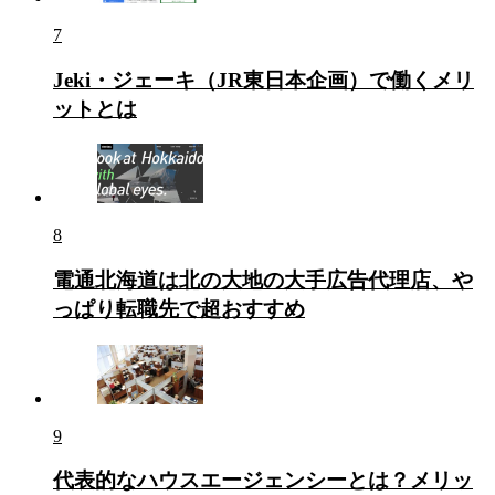
7
Jeki・ジェーキ（JR東日本企画）で働くメリ
ットとは
8
電通北海道は北の大地の大手広告代理店、や
っぱり転職先で超おすすめ
9
代表的なハウスエージェンシーとは？メリッ