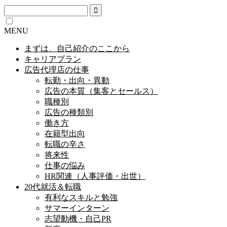
MENU
まずは、自己紹介のここから
キャリアプラン
広告代理店の仕事
転勤・出向・異動
広告の本質（集客とセールス）
職種別
広告の種類別
働き方
在籍型出向
転職の辛さ
将来性
仕事の悩み
HR関連（人事評価・出世）
20代就活＆転職
有利なスキルと勉強
サマーインターン
志望動機・自己PR