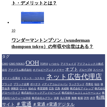
ト・デメリットとは？
10
ワンダーマントンプソン（wunderman
thompson tokyo）の年収や出世はある？
タグ
OOH
GMO
GMO NIKKO
TOP10
いつから
アドウェイズ
アドフェニックス株式
オプト
会社
アナグラム株式会社
オグルビーアンドメイサー
グループM
スペース
ネット広告代理店
タテイシ広美社
トランス・コスモス
ブラック
ブラック企業
ボーナス
メディアコムジャパン
ラックランド
丹青社
仙台
体
育会系
体験談
口コミ
始める
希望退職
広告
広島
未経験
株式会社アイレップ
株式会社
グローバライフ
株式会社ジャックアンドビーンズ
株式会社ナムコミュニケーション
株
転職
式会社ベルウェール渋谷
株式会社ルグラン
決算
法人営業
激務
船場
評判
赤字
＃電通
サイト
＃電通 #電通デジタル