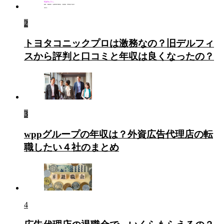
2
トヨタコニックプロは激務なの？旧デルフィ
スから評判と口コミと年収は良くなったの？
3
wppグループの年収は？外資広告代理店の転
職したい４社のまとめ
4