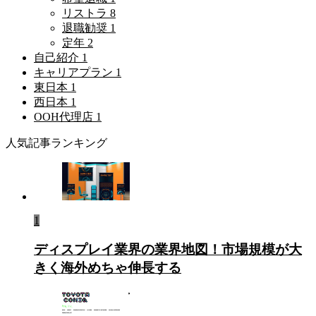
リストラ
8
退職勧奨
1
定年
2
自己紹介
1
キャリアプラン
1
東日本
1
西日本
1
OOH代理店
1
人気記事ランキング
1
ディスプレイ業界の業界地図！市場規模が大
きく海外めちゃ伸長する