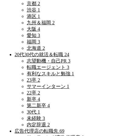
京都
2
渋谷
1
港区
1
九州＆福岡
2
大阪
4
愛知
3
福岡
3
北海道
2
20代30代の就活＆転職
24
志望動機・自己PR
3
転職エージェント
3
有利なスキルと勉強
1
23卒
2
サマーインターン
1
22卒
2
新卒
4
第二新卒
4
30代
1
未経験
3
内定辞退
2
広告代理店の転職先
69