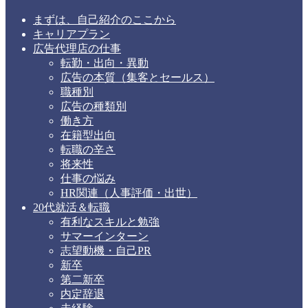
まずは、自己紹介のここから
キャリアプラン
広告代理店の仕事
転勤・出向・異動
広告の本質（集客とセールス）
職種別
広告の種類別
働き方
在籍型出向
転職の辛さ
将来性
仕事の悩み
HR関連（人事評価・出世）
20代就活＆転職
有利なスキルと勉強
サマーインターン
志望動機・自己PR
新卒
第二新卒
内定辞退