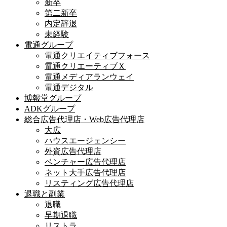
新卒
第二新卒
内定辞退
未経験
電通グループ
電通クリエイティブフォース
電通クリエーティブＸ
電通メディアランウェイ
電通デジタル
博報堂グループ
ADKグループ
総合広告代理店・Web広告代理店
大広
ハウスエージェンシー
外資広告代理店
ベンチャー広告代理店
ネット大手広告代理店
リスティング広告代理店
退職と副業
退職
早期退職
リストラ