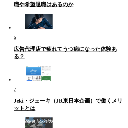
職や希望退職はあるのか
6
広告代理店で疲れてうつ病になった体験あ
る？
7
Jeki・ジェーキ（JR東日本企画）で働くメリ
ットとは