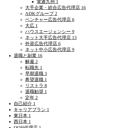
電通九州
1
大手企業・総合広告代理店
16
ADKグループ
2
ベンチャー広告代理店
6
大広
1
ハウスエージェンシー
9
ネット大手広告代理店
13
外資広告代理店
6
ネット中小広告代理店
9
退職と副業
16
解雇
2
転職先
1
早期退職
3
希望退職
1
リストラ
8
退職勧奨
1
定年
2
自己紹介
1
キャリアプラン
1
東日本
1
西日本
1
OOH代理店
1