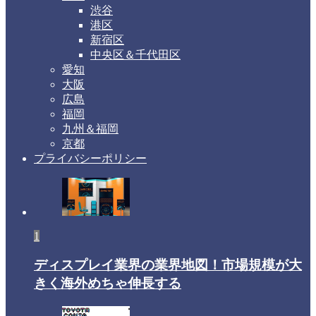
渋谷
港区
新宿区
中央区＆千代田区
愛知
大阪
広島
福岡
九州＆福岡
京都
プライバシーポリシー
1
ディスプレイ業界の業界地図！市場規模が大
きく海外めちゃ伸長する