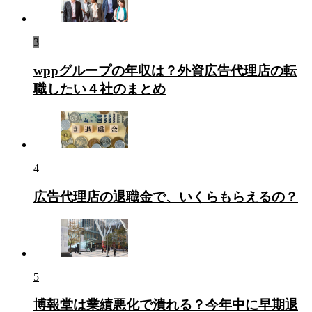
3
wppグループの年収は？外資広告代理店の転
職したい４社のまとめ
4
広告代理店の退職金で、いくらもらえるの？
5
博報堂は業績悪化で潰れる？今年中に早期退