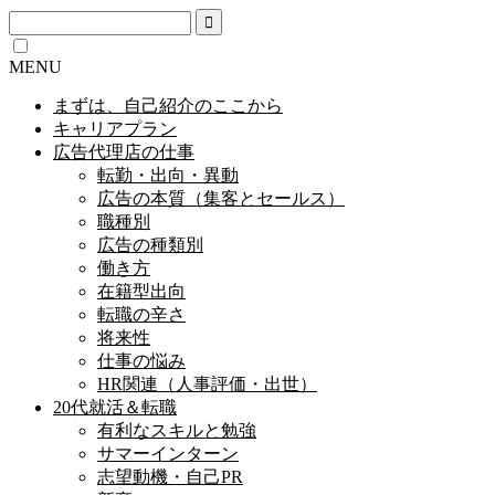
MENU
まずは、自己紹介のここから
キャリアプラン
広告代理店の仕事
転勤・出向・異動
広告の本質（集客とセールス）
職種別
広告の種類別
働き方
在籍型出向
転職の辛さ
将来性
仕事の悩み
HR関連（人事評価・出世）
20代就活＆転職
有利なスキルと勉強
サマーインターン
志望動機・自己PR