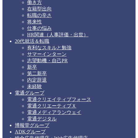
働き方
在籍型出向
転職の辛さ
将来性
仕事の悩み
HR関連（人事評価・出世）
20代就活＆転職
有利なスキルと勉強
サマーインターン
志望動機・自己PR
新卒
第二新卒
内定辞退
未経験
電通グループ
電通クリエイティブフォース
電通クリエーティブＸ
電通メディアランウェイ
電通デジタル
博報堂グループ
ADKグループ