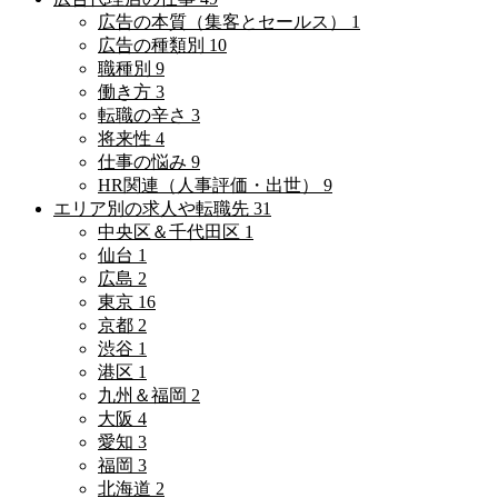
広告の本質（集客とセールス）
1
広告の種類別
10
職種別
9
働き方
3
転職の辛さ
3
将来性
4
仕事の悩み
9
HR関連（人事評価・出世）
9
エリア別の求人や転職先
31
中央区＆千代田区
1
仙台
1
広島
2
東京
16
京都
2
渋谷
1
港区
1
九州＆福岡
2
大阪
4
愛知
3
福岡
3
北海道
2