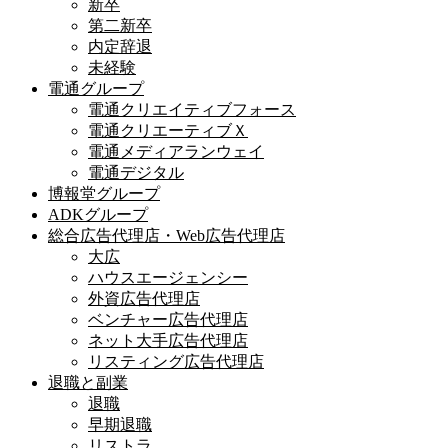
新卒
第二新卒
内定辞退
未経験
電通グループ
電通クリエイティブフォース
電通クリエーティブＸ
電通メディアランウェイ
電通デジタル
博報堂グループ
ADKグループ
総合広告代理店・Web広告代理店
大広
ハウスエージェンシー
外資広告代理店
ベンチャー広告代理店
ネット大手広告代理店
リスティング広告代理店
退職と副業
退職
早期退職
リストラ