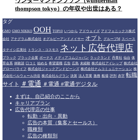
ワンダーマントンプソン（wunderman
thompson tokyo）の年収や出世はある？
タグ
OOH
GMO
GMO NIKKO
TOP10
いつから
アドウェイズ
アドフェニックス株式
オプト
会社
アナグラム株式会社
オグルビーアンドメイサー
グループM
スペース
ネット広告代理店
タテイシ広美社
トランス・コスモス
ブラック
ブラック企業
ボーナス
メディアコムジャパン
ラックランド
丹青社
仙台
体
育会系
体験談
口コミ
始める
希望退職
広告
広島
未経験
株式会社アイレップ
株式会社
グローバライフ
株式会社ジャックアンドビーンズ
株式会社ナムコミュニケーション
株
転職
式会社ベルウェール渋谷
株式会社ルグラン
決算
法人営業
激務
船場
評判
赤字
＃電通
サイト
＃電通 #電通デジタル
まずは、自己紹介のここから
キャリアプラン
広告代理店の仕事
転勤・出向・異動
広告の本質（集客とセールス）
職種別
広告の種類別