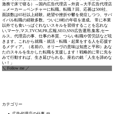
激務で床で寝る）→国内広告代理店→外資→大手広告代理店
→メーカー→ベンチャーに転職。転職７回、応募は500社、
面談数は65社以上経験。絶望や挫折や鬱を発症しつつ、サバ
イバル転職の経験多数。ついに8桁の年収を達成。 常に本業
以外でも食いっぱぐれないスキルを習得することを忘れな
い,マーケ,マス,TVCM,PR,広報,SEO,SNS広告運用,集客,セー
ルス。代理店の事、仕事の本質、つらい転職や苦労話など呟
きます。これから就職・就活・転職・起業をする人を応援す
るメディア。（名前の、オリーヴの意味は知恵と平和）あな
たのスキルを生かした転職を支援します！戦略的に常に先を
みて行動すれば、生き延びられる。座右の銘「人生を諦めな
い！」
＼ Follow me ／
カテゴリー
広告代理店の仕事
49