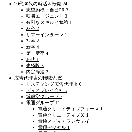
20代30代の就活＆転職
24
志望動機・自己PR
3
転職エージェント
3
有利なスキルと勉強
1
23卒
2
サマーインターン
1
22卒
2
新卒
4
第二新卒
4
30代
1
未経験
3
内定辞退
2
広告代理店の転職先
69
リスティング広告代理店
6
ディスプレイ会社
5
博報堂グループ
7
電通グループ
11
電通クリエイティブフォース
1
電通クリエーティブＸ
1
電通メディアランウェイ
1
電通デジタル
1