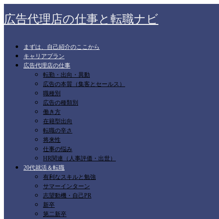
広告代理店の仕事と転職ナビ
まずは、自己紹介のここから
キャリアプラン
広告代理店の仕事
転勤・出向・異動
広告の本質（集客とセールス）
職種別
広告の種類別
働き方
在籍型出向
転職の辛さ
将来性
仕事の悩み
HR関連（人事評価・出世）
20代就活＆転職
有利なスキルと勉強
サマーインターン
志望動機・自己PR
新卒
第二新卒