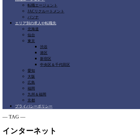
転職エージェント
JACリクルートメント
パソナ
エリア別の求人や転職先
北海道
仙台
東京
渋谷
港区
新宿区
中央区＆千代田区
愛知
大阪
広島
福岡
九州＆福岡
京都
プライバシーポリシー
― TAG ―
インターネット