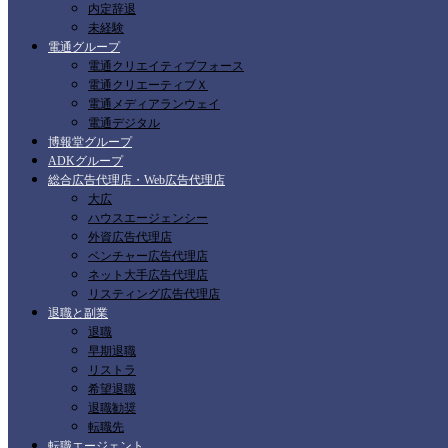
内定辞退
未経験
電通グループ
電通クリエイティブフォース
電通クリエーティブＸ
電通メディアランウェイ
電通デジタル
博報堂グループ
ADKグループ
総合広告代理店・Web広告代理店
大広
ハウスエージェンシー
外資広告代理店
ベンチャー広告代理店
ネット大手広告代理店
リスティング広告代理店
退職と副業
退職
早期退職
リストラ
希望退職
退職勧奨
転職先
転職エージェント