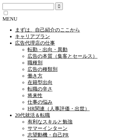
MENU
まずは、自己紹介のここから
キャリアプラン
広告代理店の仕事
転勤・出向・異動
広告の本質（集客とセールス）
職種別
広告の種類別
働き方
在籍型出向
転職の辛さ
将来性
仕事の悩み
HR関連（人事評価・出世）
20代就活＆転職
有利なスキルと勉強
サマーインターン
志望動機・自己PR