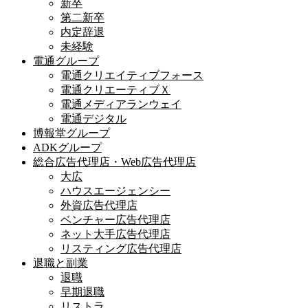
新卒
第二新卒
内定辞退
未経験
電通グループ
電通クリエイティブフォース
電通クリエーティブＸ
電通メディアランウェイ
電通デジタル
博報堂グループ
ADKグループ
総合広告代理店・Web広告代理店
大広
ハウスエージェンシー
外資広告代理店
ベンチャー広告代理店
ネット大手広告代理店
リスティング広告代理店
退職と副業
退職
早期退職
リストラ