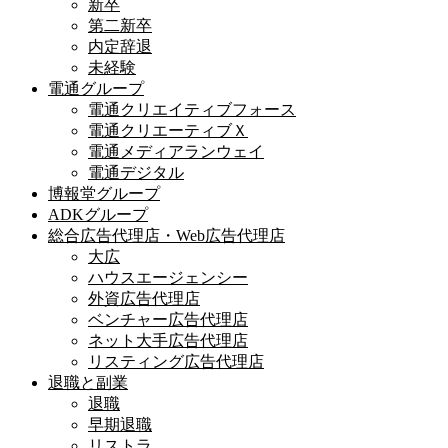
新卒
第二新卒
内定辞退
未経験
電通グループ
電通クリエイティブフォース
電通クリエーティブＸ
電通メディアランウェイ
電通デジタル
博報堂グループ
ADKグループ
総合広告代理店・Web広告代理店
大広
ハウスエージェンシー
外資広告代理店
ベンチャー広告代理店
ネット大手広告代理店
リスティング広告代理店
退職と副業
退職
早期退職
リストラ