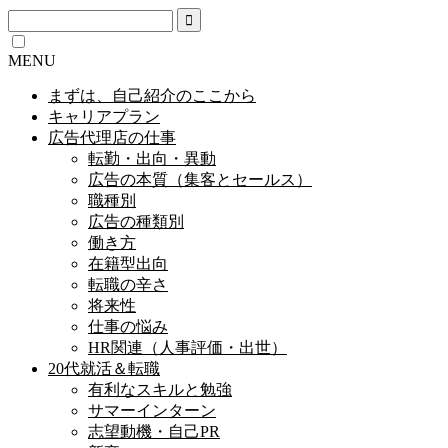
MENU
まずは、自己紹介のここから
キャリアプラン
広告代理店の仕事
転勤・出向・異動
広告の本質（集客とセールス）
職種別
広告の種類別
働き方
在籍型出向
転職の辛さ
将来性
仕事の悩み
HR関連（人事評価・出世）
20代就活＆転職
有利なスキルと勉強
サマーインターン
志望動機・自己PR