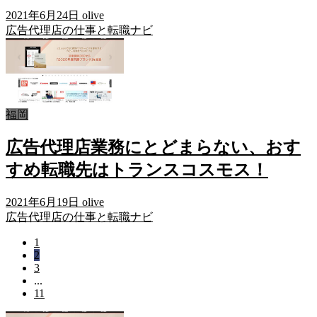
2021年6月24日
olive
広告代理店の仕事と転職ナビ
福岡
広告代理店業務にとどまらない、おす
すめ転職先はトランスコスモス！
2021年6月19日
olive
広告代理店の仕事と転職ナビ
1
2
3
...
11