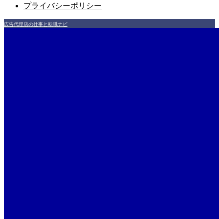
プライバシーポリシー
広告代理店の仕事と転職ナビ