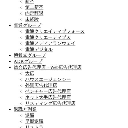
新卒
第二新卒
内定辞退
未経験
電通グループ
電通クリエイティブフォース
電通クリエーティブＸ
電通メディアランウェイ
電通デジタル
博報堂グループ
ADKグループ
総合広告代理店・Web広告代理店
大広
ハウスエージェンシー
外資広告代理店
ベンチャー広告代理店
ネット大手広告代理店
リスティング広告代理店
退職と副業
退職
早期退職
リストラ