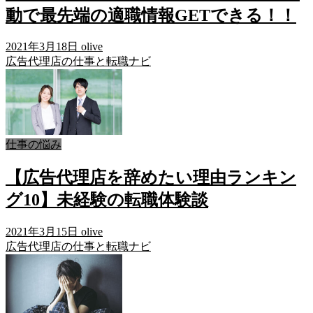
動で最先端の適職情報GETできる！！
2021年3月18日
olive
広告代理店の仕事と転職ナビ
仕事の悩み
【広告代理店を辞めたい理由ランキン
グ10】未経験の転職体験談
2021年3月15日
olive
広告代理店の仕事と転職ナビ