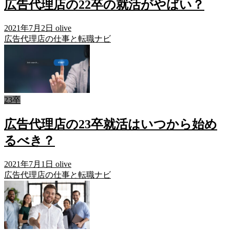
広告代理店の22卒の就活がやばい？
2021年7月2日
olive
広告代理店の仕事と転職ナビ
23卒
広告代理店の23卒就活はいつから始め
るべき？
2021年7月1日
olive
広告代理店の仕事と転職ナビ