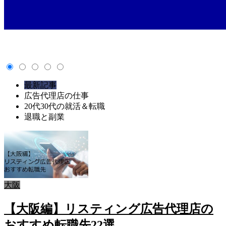
広告代理店の仕事
と転職ナビのブログ
最新記事
広告代理店の仕事
20代30代の就活＆転職
退職と副業
大阪
【大阪編】リスティング広告代理店の
おすすめ転職先22選