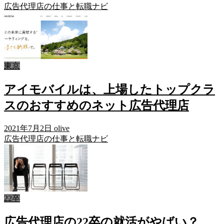
広告代理店の仕事と転職ナビ
東京
アイモバイルは、上場したトップクラ
スのおすすめのネット広告代理店
2021年7月2日
olive
広告代理店の仕事と転職ナビ
22卒
広告代理店の22卒の就活がやばい？