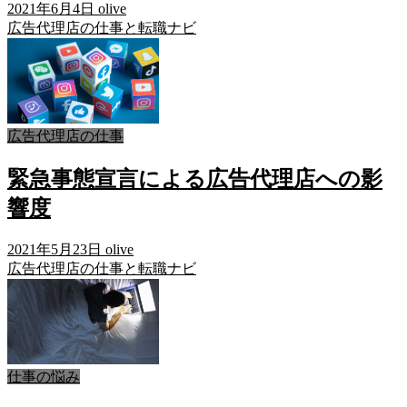
2021年6月4日
olive
広告代理店の仕事と転職ナビ
広告代理店の仕事
緊急事態宣言による広告代理店への影
響度
2021年5月23日
olive
広告代理店の仕事と転職ナビ
仕事の悩み