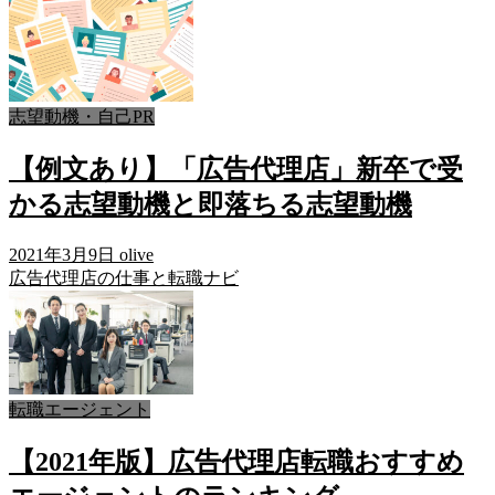
志望動機・自己PR
【例文あり】「広告代理店」新卒で受
かる志望動機と即落ちる志望動機
2021年3月9日
olive
広告代理店の仕事と転職ナビ
転職エージェント
【2021年版】広告代理店転職おすすめ