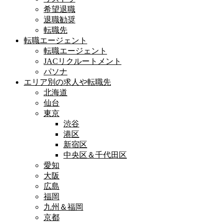
希望退職
退職勧奨
転職先
転職エージェント
転職エージェント
JACリクルートメント
パソナ
エリア別の求人や転職先
北海道
仙台
東京
渋谷
港区
新宿区
中央区＆千代田区
愛知
大阪
広島
福岡
九州＆福岡
京都