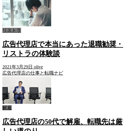
リストラ
広告代理店で本当にあった退職勧奨・
リストラの体験談
2021年3月29日
olive
広告代理店の仕事と転職ナビ
解雇
広告代理店の50代で解雇、転職先は厳
しい道のり